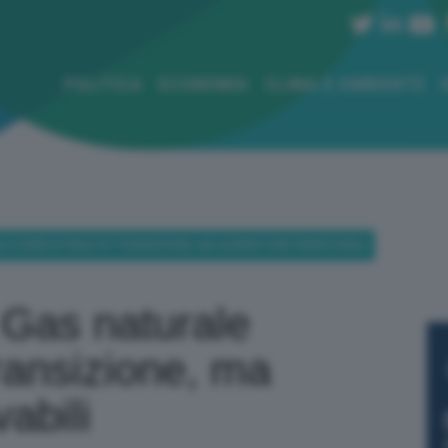
POLITICA
ECONOMIA
CLIMA E AMBIENTE
LE COMBUSTIBILE DI TRANSIZIONE, MA AUMENTARE RINNOVABILI
 Gas naturale
transizione, ma
abili