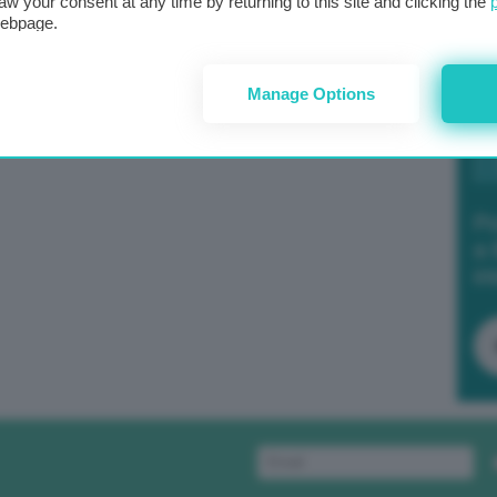
aw your consent at any time by returning to this site and clicking the
webpage.
Manage Options
Po
a 
in