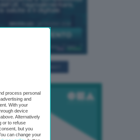
TUTTI GLI EVENTI CONNACT
and process personal
 advertising and
ent. With your
through device
above. Alternatively
 or to refuse
consent, but you
. You can change your