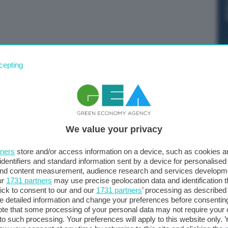
e le forniture di gas naturale di cui abbiamo bisogno
cepting
transizione, ma anche investire in questi stessi Paesi
li”. Così il presidente del Consiglio, Mario Draghi,
ugli sviluppi del conflitto in Ucraina.
We value your privacy
tners
store and/or access information on a device, such as cookies 
identifiers and standard information sent by a device for personalised
 and content measurement, audience research and services developm
ur
1731 partners
may use precise geolocation data and identification 
ick to consent to our and our
1731 partners
’ processing as described 
detailed information and change your preferences before consenting
te that some processing of your personal data may not require your 
t to such processing. Your preferences will apply to this website only