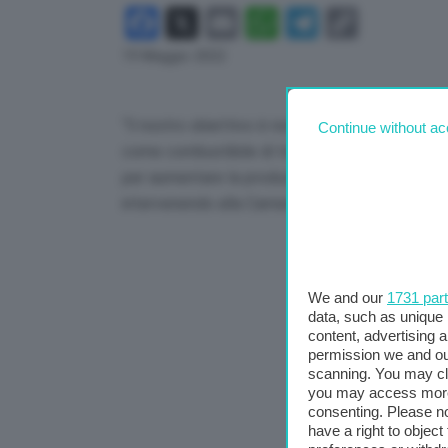
Facebook
X
Email
WhatsApp
Telegram
Copy
Link
19 Maggio 2022
“Il nostro obiettivo è non soltanto incrementar
Continue without ac
come combustibile di transizione, e insisto su 
per aumentare la produzione di energie rinnovabi
intervenendo alla Camera durante l’informativa s
We and our
1731 par
data, such as unique 
content, advertising
permission we and o
scanning. You may cl
you may access more 
consenting. Please no
have a right to objec