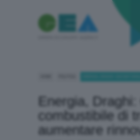
HOME
POLITICA
ENERGIA, DRAGHI: GAS NATURA
Energia, Draghi:
combustibile di 
aumentare rinnov