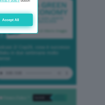
privacy policy
button
Accept All
dcast 2/ Cop29, cosa è successo
Baku in due settimane molto
tense
Privacy Policy
. *