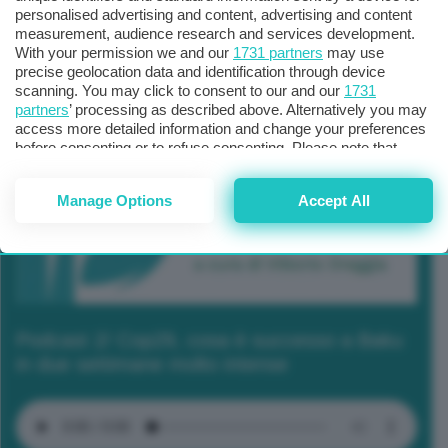
personalised advertising and content, advertising and content
measurement, audience research and services development.
With your permission we and our
1731 partners
may use
precise geolocation data and identification through device
scanning. You may click to consent to our and our
1731
partners
’ processing as described above. Alternatively you may
access more detailed information and change your preferences
before consenting or to refuse consenting. Please note that
some processing of your personal data may not require your
consent, but you have a right to object to such processing. Your
Manage Options
Accept All
preferences will apply to this website only. You can change
your preferences or withdraw your consent at any time by
returning to this site and clicking the
privacy policy
button at the
bottom of the webpage.
Podcast 2/ Cop29, cosa è successo a Baku
in due settimane molto intense