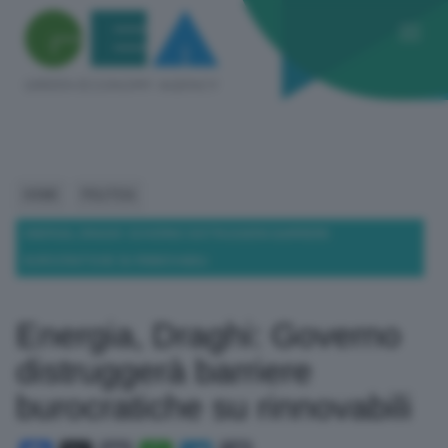
HOME
POLITICA
ENERGIA, DRAGHI: GOVERNO DISTRUGGERÀ BARRIERE
BUROCRATICHE SU RINNOVABILI
Energia, Draghi: Governo
distruggerà barriere
burocratiche su rinnovabili