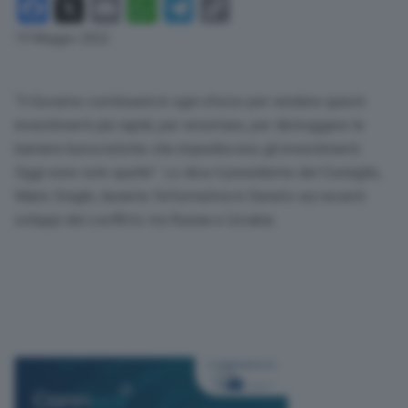
Facebook
X
Email
WhatsApp
Telegram
Copy
Link
19 Maggio 2022
“Il Governo continuerà in ogni sforzo per rendere questi
investimenti più rapidi, per smontare, per distruggere le
barriere burocratiche che impediscono gli investimenti.
Oggi sono solo quelle”. Lo dice il presidente del Consiglio,
Mario Draghi, durante l’informativa in Senato sui recenti
sviluppi del conflitto tra Russia e Ucraina.