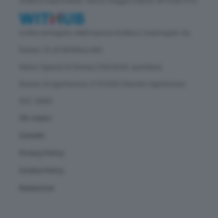
Direttore responsabile: Vittorio Oreggia | Editore: WITHUB S.P.A.
Iscritta nel Registro delle Imprese di Milano | Sede legale: Via
Rubens 19, 20158 Milano (MI)
Natura: Agenzia di Stampa | Periodicità: quotidiana
Numero di registrazione: 2172/2022 | Numero registrazione
ROC: 30628
Chi siamo
Contatti
Privacy Policy
Cookie Policy
Redazione