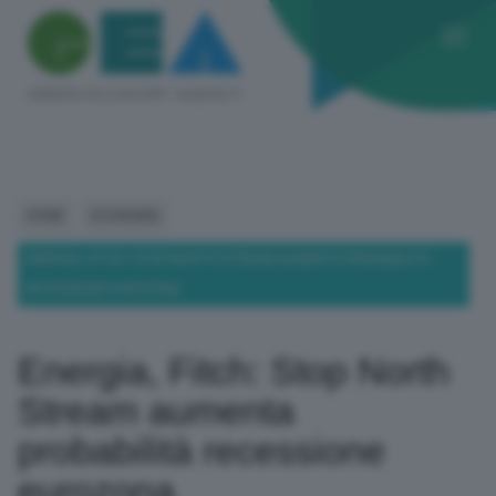
HOME
ECONOMIA
ENERGIA, FITCH: STOP NORTH STREAM AUMENTA PROBABILITÀ
RECESSIONE EUROZONA
Energia, Fitch: Stop North
Stream aumenta
probabilità recessione
eurozona