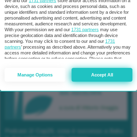
We and our
1731 partners
store and/or access information on a
device, such as cookies and process personal data, such as
unique identifiers and standard information sent by a device for
personalised advertising and content, advertising and content
measurement, audience research and services development.
With your permission we and our
1731 partners
may use
precise geolocation data and identification through device
scanning. You may click to consent to our and our
1731
partners
’ processing as described above. Alternatively you may
access more detailed information and change your preferences
before consenting or to refuse consenting. Please note that
some processing of your personal data may not require your
consent, but you have a right to object to such processing. Your
Manage Options
Accept All
preferences will apply to this website only. You can change
your preferences or withdraw your consent at any time by
returning to this site and clicking the
privacy policy
button at the
bottom of the webpage.
Podcast 2/ Cop29, cosa è successo a Baku