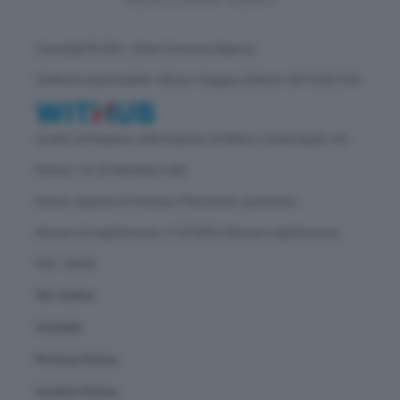
Copyright © GEA - Green Economy Agency
Direttore responsabile: Vittorio Oreggia | Editore: WITHUB S.P.A.
Iscritta nel Registro delle Imprese di Milano | Sede legale: Via
Rubens 19, 20158 Milano (MI)
Natura: Agenzia di Stampa | Periodicità: quotidiana
Numero di registrazione: 2172/2022 | Numero registrazione
ROC: 30628
Chi siamo
Contatti
Privacy Policy
Cookie Policy