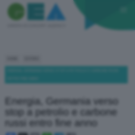
HOME
ESTERO
ENERGIA, GERMANIA VERSO STOP A PETROLIO E CARBONE RUSSI
ENTRO FINE ANNO
Energia, Germania verso
stop a petrolio e carbone
russi entro fine anno