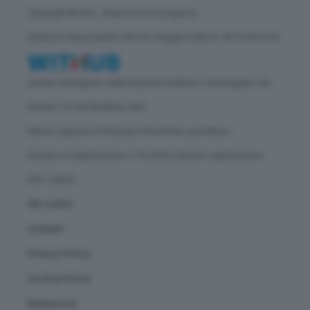
Copyright © GEA - Green Economy Agency
Direttore responsabile: Vittorio Oreggia | Editore: WITHUB S.P.A.
Iscritta nel Registro delle Imprese di Milano | Sede legale: Via
Rubens 19, 20158 Milano (MI)
Natura: Agenzia di Stampa | Periodicità: quotidiana
Numero di registrazione: 2172/2022 | Numero registrazione
ROC: 30628
Chi siamo
Contatti
Privacy Policy
Cookie Policy
Redazione