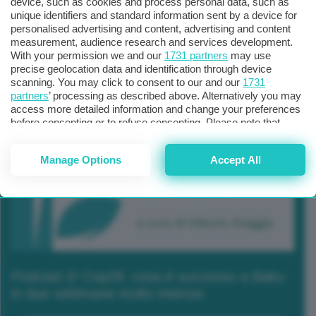
device, such as cookies and process personal data, such as
unique identifiers and standard information sent by a device for
personalised advertising and content, advertising and content
measurement, audience research and services development.
With your permission we and our
1731 partners
may use
precise geolocation data and identification through device
scanning. You may click to consent to our and our
1731
partners
’ processing as described above. Alternatively you may
access more detailed information and change your preferences
before consenting or to refuse consenting. Please note that
some processing of your personal data may not require your
consent, but you have a right to object to such processing. Your
Manage Options
Accept All
preferences will apply to this website only. You can change
your preferences or withdraw your consent at any time by
returning to this site and clicking the
privacy policy
button at the
bottom of the webpage.
Podcast 2/ Cop29, cosa è successo a Baku
in due settimane molto intense