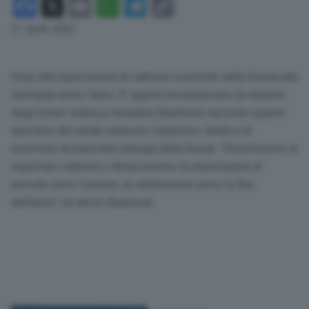
Facebook
X
Email
WhatsApp
Telegram
Copy
Link
21 Aprile 2022
Stop alle importazioni di carbone e petrolio dalla Russia alla
Germania entro l’anno. E’ quanto ha annunciato la ministra
degli Esteri tedesca Annalena Baerbock secondo quanto
riportato dai media tedeschi. L’obiettivo finale è di
smettere di importare energia dalla Russia. “Smetteremo di
importare carbone e dimezzeremo le importazioni di
petrolio entro l’estate, le elimineremo entro la fine
dell’anno”, ha detto Baerbock.