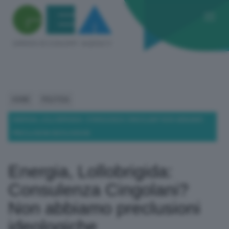
HOME
POLITICA
ENERGIA, LOLLOBRIGIDA: CONSULENZA CINGOLANI? NON ABBIAMO
PRECLUSIONI IDEOLOGICHE
Energia, Lollobrigida:
Consulenza Cingolani?
Non abbiamo preclusioni
ideologiche