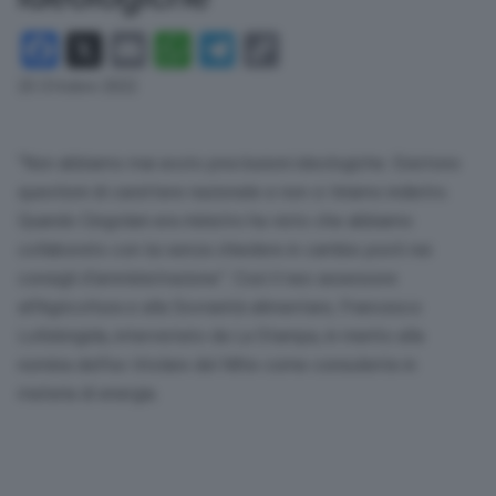
Facebook
X
Email
WhatsApp
Telegram
Copy
Link
25 Ottobre 2022
“Non abbiamo mai avuto preclusioni ideologiche. Esistono
questioni di carattere nazionale e non ci tiriamo indietro.
Quando Cingolani era ministro ha visto che abbiamo
collaborato con lui senza chiedere in cambio posti nei
consigli d’amministrazione”. Così il neo assessore
all’Agricoltura e alla Sovranità alimentare, Francesco
Lollobrigida, intervistato da La Stampa, in merito alla
nomina dell’ex titolare del Mite come consulente in
materia di energia.