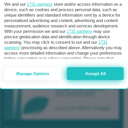
We and our
1731 partners
store and/or access information on a
device, such as cookies and process personal data, such as
unique identifiers and standard information sent by a device for
personalised advertising and content, advertising and content
measurement, audience research and services development.
With your permission we and our
1731 partners
may use
precise geolocation data and identification through device
scanning. You may click to consent to our and our
1731
partners
’ processing as described above. Alternatively you may
access more detailed information and change your preferences
before consenting or to refuse consenting. Please note that
some processing of your personal data may not require your
consent, but you have a right to object to such processing. Your
Manage Options
Accept All
preferences will apply to this website only. You can change
your preferences or withdraw your consent at any time by
returning to this site and clicking the
privacy policy
button at the
bottom of the webpage.