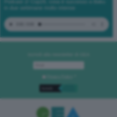
Podcast 2/ Cop29, cosa è successo a Baku
in due settimane molto intense
Iscriviti alla newsletter di GEA
Privacy Policy
. *