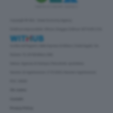
Copyright © GEA - Green Economy Agency
Direttore responsabile: Vittorio Oreggia | Editore: WITHUB S.P.A.
Iscritta nel Registro delle Imprese di Milano | Sede legale: Via
Rubens 19, 20158 Milano (MI)
Natura: Agenzia di Stampa | Periodicità: quotidiana
Numero di registrazione: 2172/2022 | Numero registrazione
ROC: 30628
Chi siamo
Contatti
Privacy Policy