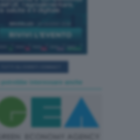
TUTTI GLI EVENTI CONNACT
 potrebbe interessare anche