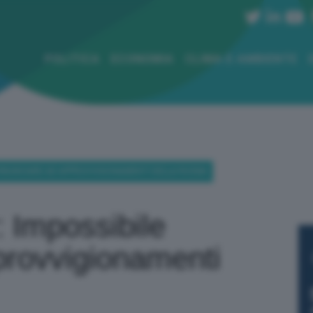
POLITICA
ECONOMIA
CLIMA E AMBIENTE
 RINUNCIARE AD APPROVVIGIONAMENTI DELLA RUSSIA
 Impossibile
provvigionamenti