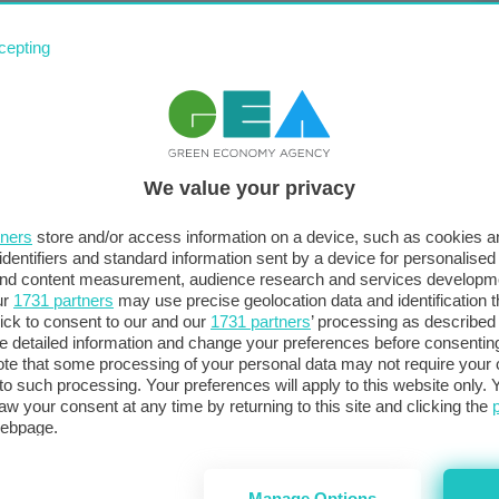
cepting
We value your privacy
En
tners
store and/or access information on a device, such as cookies 
br
identifiers and standard information sent by a device for personalised
de
 and content measurement, audience research and services developm
ur
1731 partners
may use precise geolocation data and identification 
ick to consent to our and our
1731 partners
’ processing as described 
detailed information and change your preferences before consenting
te that some processing of your personal data may not require your 
t to such processing. Your preferences will apply to this website only
aw your consent at any time by returning to this site and clicking the
webpage.
Manage Options