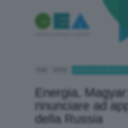
HOME
ESTERO
ENERGIA, MAGYAR: IMPOSSIBILE
Energia, Magyar:
rinunciare ad ap
della Russia