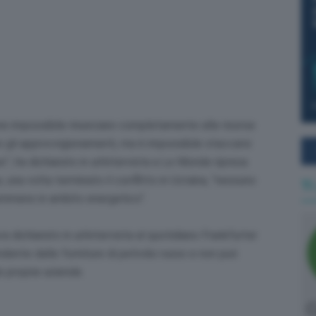
ne impossibile rinunciare completamente alle risorse
e gli approvvigionamenti, ma è impossibile staccarsi
, ha dichiarato in un’intervista a Le Monde ripresa
 una volta terminato il conflitto in Ucraina, “nessuno
Ti
emmeno in ambito energetico”.
 dichiarato in un’intervista al quotidiano Frankfurter
dente dalle forniture di petrolio russo e non può
e proprie aziende.