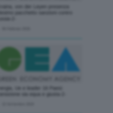
raina, von der Leyen presenza
esimo pacchetto sanzioni contro
ssia-2-
06 Febbraio 2026
ergia, Ue e leader 16 Paesi:
ansizione sia equa e giusta-2-
22 Settembre 2025