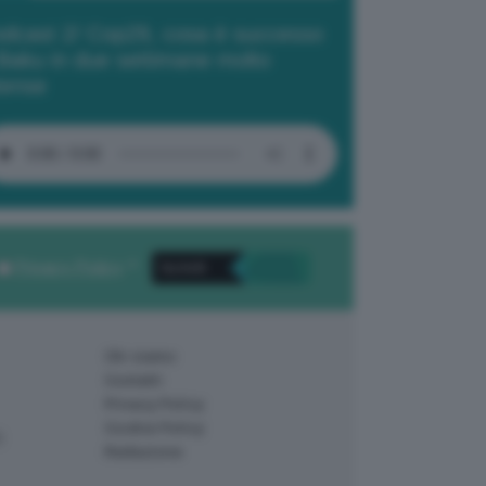
dcast 2/ Cop29, cosa è successo
Baku in due settimane molto
tense
Privacy Policy
. *
Chi siamo
Contatti
Privacy Policy
Cookie Policy
)
Redazione