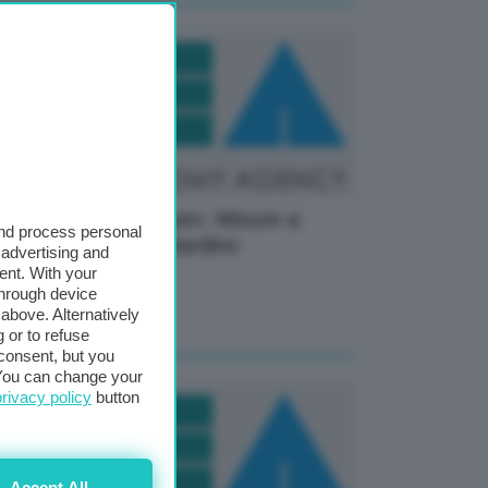
ergia, von der Leyen: Misure a
and process personal
eve termine non ritardino
 advertising and
carbonizzazione
ent. With your
through device
above. Alternatively
16 Marzo 2026
 or to refuse
consent, but you
. You can change your
privacy policy
button
Accept All