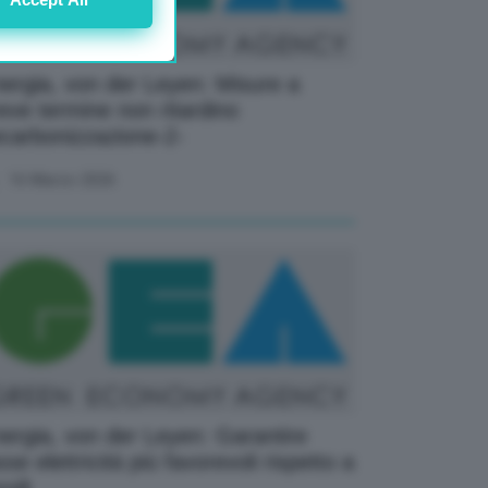
ergia, von der Leyen: Misure a
eve termine non ritardino
carbonizzazione-2-
16 Marzo 2026
ergia, von der Leyen: Garantire
sse elettricità più favorevoli rispetto a