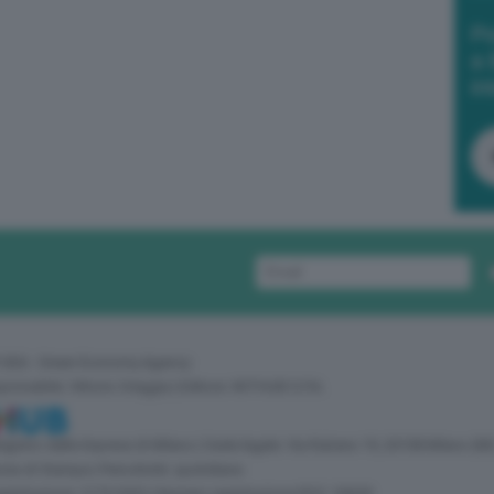
Po
a 
in
 GEA - Green Economy Agency
sponsabile: Vittorio Oreggia | Editore: WITHUB S.P.A.
 Registro delle Imprese di Milano | Sede legale: Via Rubens 19, 20158 Milano (MI
zia di Stampa | Periodicità: quotidiana
egistrazione: 2172/2022 | Numero registrazione ROC: 30628