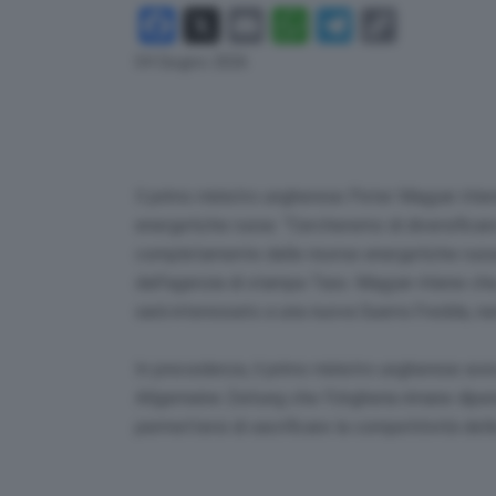
Facebook
X
Email
WhatsApp
Telegram
Copy
Link
04 Giugno 2026
Il primo ministro ungherese Peter Magyar ritie
energetiche russe. “Cercheremo di diversificar
completamente dalle risorse energetiche russe”
dall’agenzia di stampa Tass. Magyar ritiene che,
sarà interessato a una nuova Guerra Fredda, n
In precedenza, il primo ministro ungherese aveva
Allgemeine Zeitung che l’Ungheria rimane dipen
permettersi di sacrificare la competitività dell