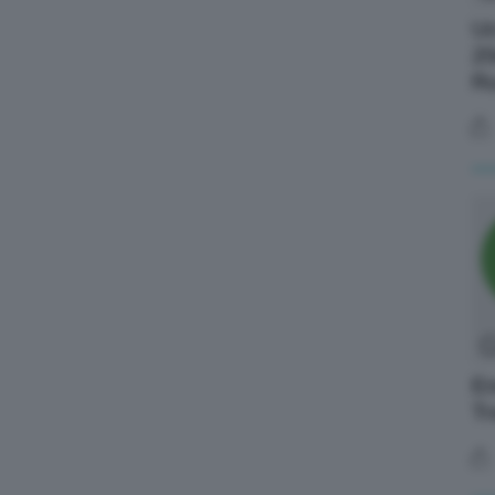
Uc
20
Ru
En
Tr