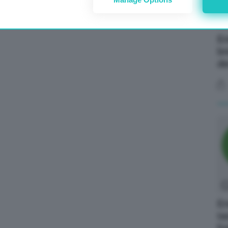
En
br
de
En
ta