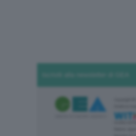
Iscriviti alla newsletter di GEA
Copyright ©
Direttore re
Iscritta nel
Natura: Agen
Numero di r