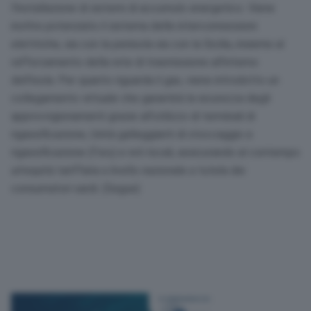
l’installazione di sistemi di accumulo energetico. Viene
inoltre potenziato il sistema delle interconnessioni
elettriche, sia con la penisola sia con la Sicilia, insieme al
rafforzamento della rete di trasmissione all’interno
dell’isola. Per quanto riguarda il gas, viene introdotto un
collegamento virtuale che garantirà la sicurezza degli
approvvigionamenti grazie all’utilizzo di terminali di
rigassificazione, Unità galleggianti di stoccaggio e
rigassificazione (Fsru) e reti locali, assicurando al contempo
un’equità tariffaria a livello nazionale a tutela dei
consumatori sardi. (Segue)