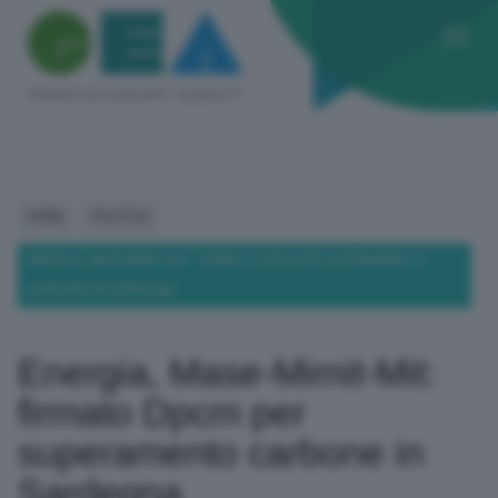
HOME
POLITICA
ENERGIA, MASE-MIMIT-MIT: FIRMATO DPCM PER SUPERAMENTO
CARBONE IN SARDEGNA
Energia, Mase-Mimit-Mit:
firmato Dpcm per
superamento carbone in
Sardegna