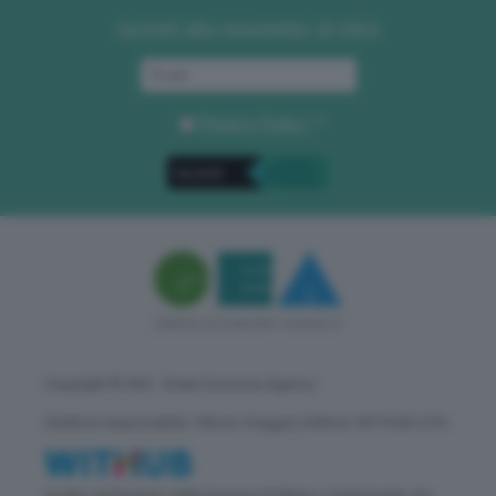
Iscriviti alla newsletter di GEA
Privacy Policy
. *
Copyright © GEA - Green Economy Agency
Direttore responsabile: Vittorio Oreggia | Editore: WITHUB S.P.A.
Iscritta nel Registro delle Imprese di Milano | Sede legale: Via