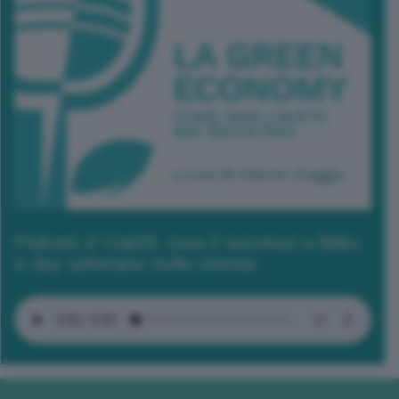
Podcast 2/ Cop29, cosa è successo a Baku
in due settimane molto intense