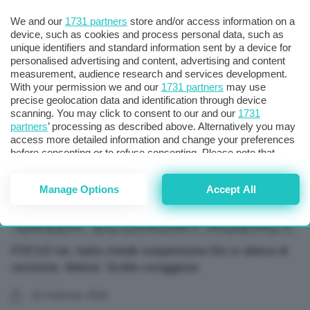
We and our
1731 partners
store and/or access information on a
Dazi, Schlein: Meloni pontiera? Governo è subalterno
device, such as cookies and process personal data, such as
agli Usa
unique identifiers and standard information sent by a device for
personalised advertising and content, advertising and content
31 Dicembre 2025
measurement, audience research and services development.
With your permission we and our
1731 partners
may use
precise geolocation data and identification through device
scanning. You may click to consent to our and our
1731
partners
’ processing as described above. Alternatively you may
access more detailed information and change your preferences
before consenting or to refuse consenting. Please note that
some processing of your personal data may not require your
consent, but you have a right to object to such processing. Your
Manage Options
Accept All
preferences will apply to this website only. You can change
your preferences or withdraw your consent at any time by
returning to this site and clicking the
privacy policy
button at the
bottom of the webpage.
FOCUS Ue, Italia chiede sospensione Ets in attesa di
revisione. Meloni: Scelte coraggiose
26 Febbraio 2026