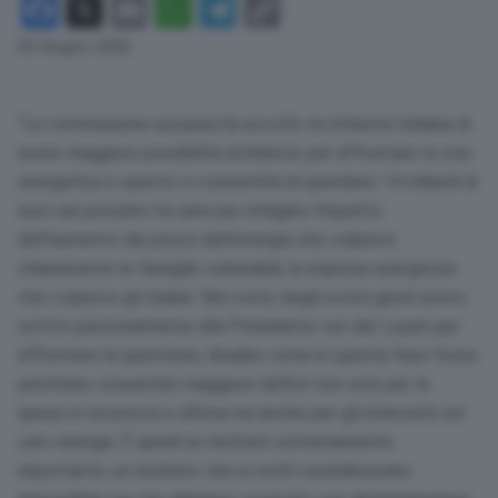
Facebook
X
Email
WhatsApp
Telegram
Copy
Link
03 Giugno 2026
“La commissione europea ha accolto la richiesta italiana di
avere maggiore possibilità di bilancio per affrontare la crisi
energetica e questo ci consentirà di spendere 14 miliardi di
euro nei prossimi tre anni per mitigare l’impatto
dell’aumento dei prezzi dell’energia che colpisce
chiaramente le famiglie vulnerabili, le imprese energivore
che colpisce gli italiani. Nel corso degli scorsi giorni avevo
scritto personalmente alla Presidente von der Leyen per
affrontare la questione, ribadire come in questa fase fosse
prioritario consentire maggiore deficit non solo per le
spese in sicurezza e difesa ma anche per gli interventi sul
caro energia. È quindi un risultato estremamente
importante, un risultato che in molti consideravano