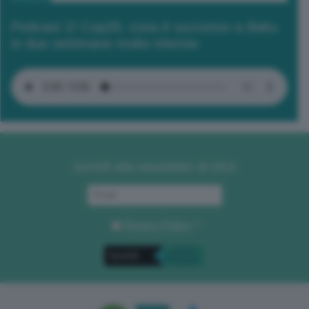
Podcast 2/ Cop29, cosa è successo a Baku
in due settimane molto intense
Iscriviti alla newsletter di GEA
Privacy Policy
. *