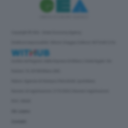
Copyright © GEA - Green Economy Agency
Direttore responsabile: Vittorio Oreggia | Editore: WITHUB S.P.A.
Iscritta nel Registro delle Imprese di Milano | Sede legale: Via
Rubens 19, 20158 Milano (MI)
Natura: Agenzia di Stampa | Periodicità: quotidiana
Numero di registrazione: 2172/2022 | Numero registrazione
ROC: 30628
Chi siamo
Contatti