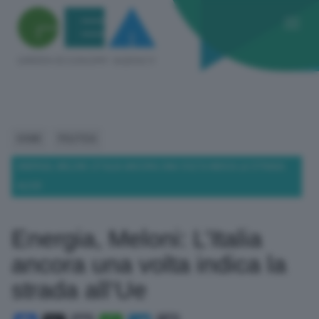
HOME
POLITICA
ENERGIA, MELONI: L’ITALIA ANCORA UNA VOLTA INDICA LA STRADA
ALL’UE
Energia, Meloni: L’Italia
ancora una volta indica la
strada all’Ue