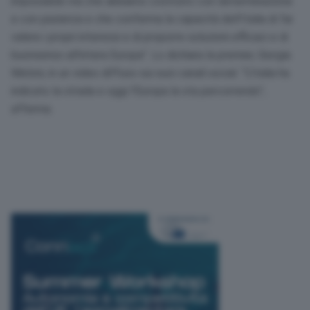
impossibile ma che abbiamo costruito con determinazione
e con pazienza e che conferma la capacità dell’Italia di far
valere i propri interessi e di proporre soluzioni efficaci e di
buonsenso all’intera Europa”. Lo dichiara la premier, Giorgia
Meloni, in un video diffuso sui suoi canali social. “L’Italia ha
indicato la strada e oggi l’Europa la sta percorrendo”,
afferma.