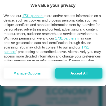
We value your privacy
TUTTI GLI EVENTI CONNACT
We and our
1731 partners
store and/or access information on a
device, such as cookies and process personal data, such as
unique identifiers and standard information sent by a device for
personalised advertising and content, advertising and content
measurement, audience research and services development.
With your permission we and our
1731 partners
may use
precise geolocation data and identification through device
scanning. You may click to consent to our and our
1731
partners
’ processing as described above. Alternatively you may
access more detailed information and change your preferences
before consenting or to refuse consenting. Please note that
some processing of your personal data may not require your
consent, but you have a right to object to such processing. Your
Manage Options
Accept All
preferences will apply to this website only. You can change
your preferences or withdraw your consent at any time by
returning to this site and clicking the
privacy policy
button at the
bottom of the webpage.