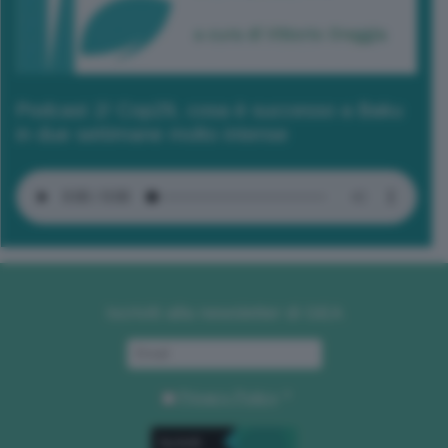
Podcast 2/ Cop29, cosa è successo a Baku
in due settimane molto intense
Iscriviti alla newsletter di GEA
Privacy Policy
. *