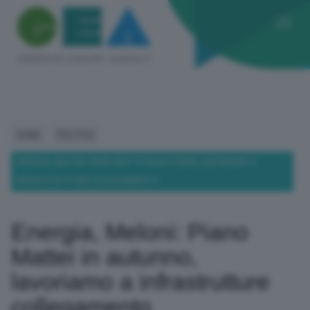
HOME
POLITICA
ENERGIA, MELONI: PIANO MATTEI IN AUTUNNO, LAVORIAMO A
INFRASTRUTTURE COLLEGAMENTO
Energia, Meloni: Piano
Mattei in autunno,
lavoriamo a infrastrutture
collegamento