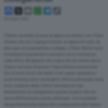
Facebook
X
Email
WhatsApp
Telegram
Copy
Link
28 Giugno 2023
“Stiamo cercando di avere un approccio diverso con i Paesi
africani, che non ti spiega il mondo, un approccio serio, da
pari a pari, di cooperazione e sviluppo. Il Piano Mattei verrà
formalmente presentato in autunno con la conferenza
Italia-Africa. Mi dispiace che si dica che non esiste niente.
Stiamo cercando di aiutare i Paesi africani consentendo
loro di vivere di ciò che hanno. E nel campo energetica i
nostri interessi sono convergenti. L’Africa sull’energia verde
ha le condizioni ideali. Stiamo lavorando poi alle
infrastrutture di collegamento perché la parte che non
serve all’Africa possa servire all’Europa”. Così la premier
Giorgia Meloni nella replica alle comunicazioni alla Camera