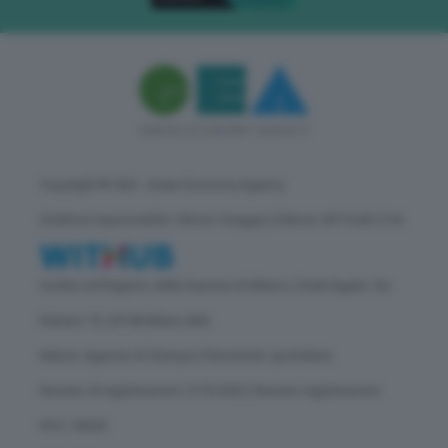
Copyright © GEA - Green Economy Agency
Direttore responsabile: Vittorio Oreggia | Editore: WITHUB S.P.A.
Iscritta nel Registro delle Imprese di Milano | Sede legale: Via
Rubens 19, 20158 Milano (MI)
Natura: Agenzia di Stampa | Periodicità: quotidiana
Numero di registrazione: 2172/2022 | Numero registrazione
ROC: 30628