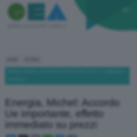
HOME
ESTERO
ENERGIA, MICHEL: ACCORDO UE IMPORTANTE, EFFETTO IMMEDIATO
SU PREZZI
Energia, Michel: Accordo
Ue importante, effetto
immediato su prezzi