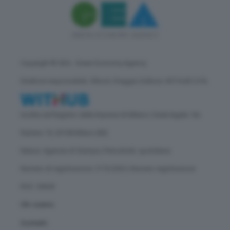
Copyright © GEA - Green Economy Agency
Direttore responsabile: Vittorio Oreggia | Editore: WITHUB S.P.A.
Iscritta nel Registro delle Imprese di Milano | Sede legale: Via
Rubens 19, 20158 Milano (MI)
Natura: Agenzia di Stampa | Periodicità: quotidiana
Numero di registrazione: 2172/2022 | Numero registrazione
ROC: 30628
Chi siamo
Contatti