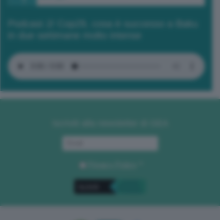
Podcast 2/ Cop29, cosa è successo a Baku
in due settimane molto intense
Iscriviti alla newsletter di GEA
Privacy Policy
. *