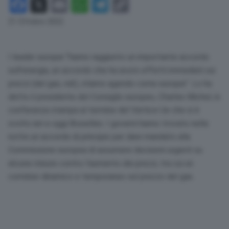
Facebook
X
Email
WhatsApp
Telegram
Copy
Link
21 Ottobre 2022
I leader europei “hanno raggiunto un importante accordo
sull’energia, un accordo che ha avuto effetti immediati sui
prezzi (del gas, ndr), stiamo agendo come europei”. Lo ha
detto il presidente del Consiglio europeo, Charles Michel, in
conferenza stampa al termine del Vertice Ue che si è
svolto ieri e oggi Bruxelles. I governi hanno trovato nella
notte un accordo di principio per dare mandato alla
Commissione europea di assumere decisioni urgenti su
alcune misure contro l’aumento dei prezzi, tra cui un
corridoio dinamico e temporaneo sul prezzo del gas.