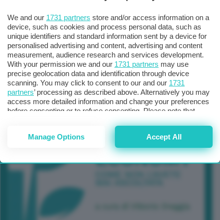
We and our
1731 partners
store and/or access information on a
device, such as cookies and process personal data, such as
unique identifiers and standard information sent by a device for
personalised advertising and content, advertising and content
measurement, audience research and services development.
With your permission we and our
1731 partners
may use
precise geolocation data and identification through device
scanning. You may click to consent to our and our
1731
partners
’ processing as described above. Alternatively you may
access more detailed information and change your preferences
before consenting or to refuse consenting. Please note that
some processing of your personal data may not require your
consent, but you have a right to object to such processing. Your
Manage Options
Accept All
preferences will apply to this website only. You can change
your preferences or withdraw your consent at any time by
returning to this site and clicking the
privacy policy
button at the
bottom of the webpage.