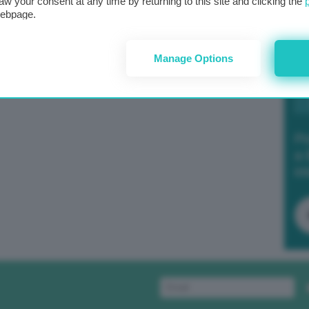
aw your consent at any time by returning to this site and clicking the
webpage.
Manage Options
Po
a 
in