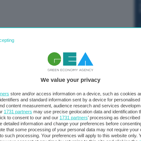
ano prendere decisioni entro due o tre settimane per
cepting
 governo” durante il Consiglio europeo del 20-21 ottobre.
Charles Michel, in un’intervista a France Inter. “Domani
inistri dell’Energia, “perché è la prima per l’attuazione
a sottolineato Michel. (Segue)
We value your privacy
tners
store and/or access information on a device, such as cookies 
identifiers and standard information sent by a device for personalised
 and content measurement, audience research and services developm
ur
1731 partners
may use precise geolocation data and identification 
ick to consent to our and our
1731 partners
’ processing as described 
detailed information and change your preferences before consenting
te that some processing of your personal data may not require your 
t to such processing. Your preferences will apply to this website only