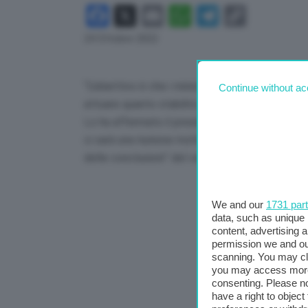
Facebook
X
Email
WhatsApp
Telegram
Copy
Link
24 Ottobre 2022
“L’obiettivo è che i ministri dell’Energia poss
Continue without ac
attuare quanto stabilito dai capi di Stato e di
Lo ha affermato il presidente del Consiglio Ue, 
ci sarà una riunione molto importante” tra i 27 m
delle conclusioni” del vertice dei leader Ue, h
We and our
1731 par
data, such as unique 
content, advertising
permission we and o
scanning. You may cl
you may access more 
consenting. Please no
have a right to objec