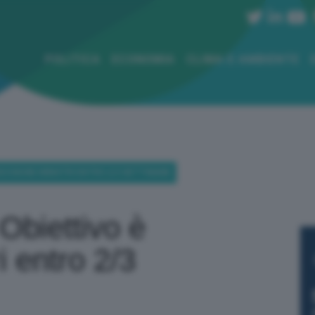
POLITICA
ECONOMIA
CLIMA E AMBIENTE
DECISIONE MINISTRI ENTRO 2/3 SETTIMANE
Obiettivo è
i entro 2/3