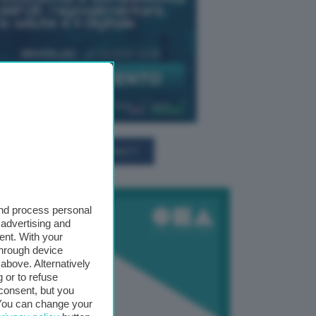
TUTTI GLI EVENTI CONNACT
and process personal
 advertising and
ent. With your
through device
above. Alternatively
 or to refuse
consent, but you
. You can change your