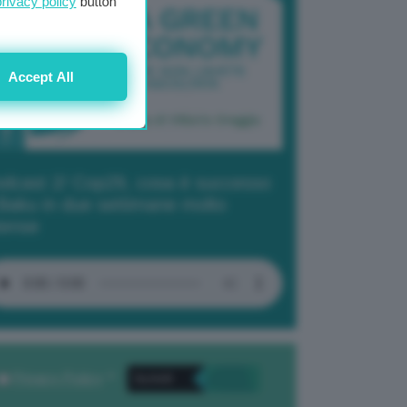
privacy policy
button
Accept All
dcast 2/ Cop29, cosa è successo
Baku in due settimane molto
tense
Privacy Policy
. *