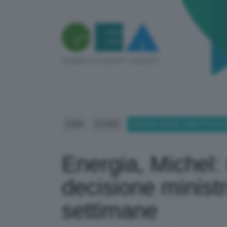
HOME
ESTERO
ENERGIA, MICHEL: OBIETTIVO È 
Energia, Michel: 
decisione ministr
settimane