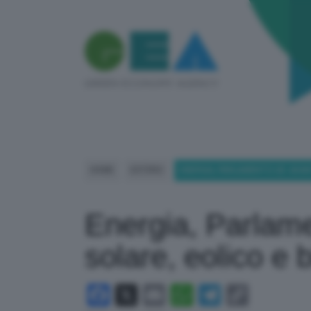
HOME
ESTERO
ENERGIA, PARLAMENTO UE: AVAN
Energia, Parlame
solare, eolico e
Facebook
X
Email
WhatsApp
Telegram
Copy