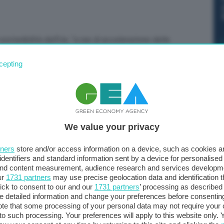
sostenibilità dell’Ue, “a ree di accelerazione delle
er le turbine eoliche e gli impianti solari, e potrebbero
cepting
 di biometano”. Lo chiede il Parlamento europeo nel
rettiva sull’efficienza energetica e lo sviluppo delle
egia per l’indipendenza energetica.
We value your privacy
tners
store and/or access information on a device, such as cookies 
identifiers and standard information sent by a device for personalised
 and content measurement, audience research and services developm
ur
1731 partners
may use precise geolocation data and identification 
ick to consent to our and our
1731 partners
’ processing as described 
detailed information and change your preferences before consenting
te that some processing of your personal data may not require your 
t to such processing. Your preferences will apply to this website only