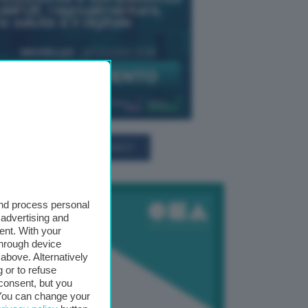
TUTTI GLI EVENTI CONNACT
and process personal
 advertising and
ent. With your
through device
above. Alternatively
 or to refuse
consent, but you
. You can change your