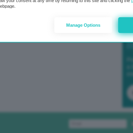
aw your consent at any time by returning to this site and clicking the
webpage.
Manage Options
Po
a 
in