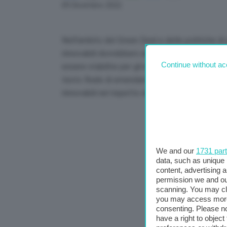
Link
09 Dicembre 2022
Nell’ambito del Green Deal e delle politiche di 
rinnovabili dovrebbero almeno essere stabilite p
Continue without ac
essere stabilite per gli impianti di produzione
testo finale di emendamento alla proposta di di
rinnovabili nel rispetto del RepowerEu, la strat
We and our
1731 par
data, such as unique 
content, advertising
permission we and o
scanning. You may cl
you may access more 
consenting. Please no
have a right to objec