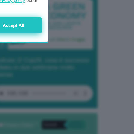
privacy policy
button
Accept All
dcast 2/ Cop29, cosa è successo
Baku in due settimane molto
tense
Privacy Policy
. *