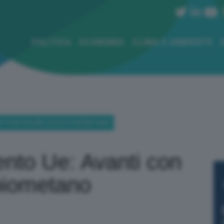
POLITICA
ECONOMIA
CLIMA E AMBIENTE
TI CON SOLARE, EOLICO E BIOMETANO
nto Ue: Avanti con
 biometano