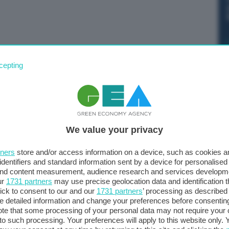
le Ambiente ed Energia di Fratelli d’Italia, è
cepting
, sul gas. “La Germania prima si è fatta beffa
iorno prima del Consiglio sull’energia è intervenuta a
ndo l’elefante nella stanza del Consiglio dei ministri
 impressionato tutti”. Procaccini ha continuato
We value your privacy
meno ma fare meglio”.
tners
store and/or access information on a device, such as cookies 
identifiers and standard information sent by a device for personalised
 and content measurement, audience research and services developm
ur
1731 partners
may use precise geolocation data and identification 
ick to consent to our and our
1731 partners
’ processing as described 
detailed information and change your preferences before consenting
te that some processing of your personal data may not require your 
t to such processing. Your preferences will apply to this website only