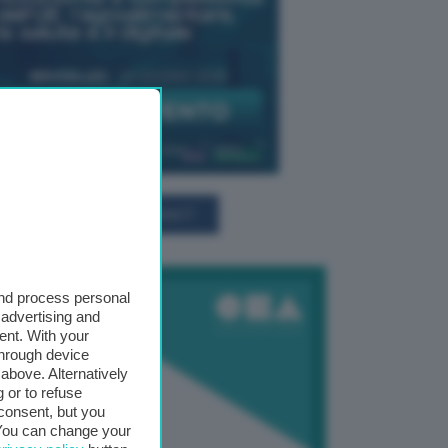
TUTTI GLI EVENTI CONNACT
and process personal
 advertising and
ent. With your
through device
above. Alternatively
 or to refuse
consent, but you
. You can change your