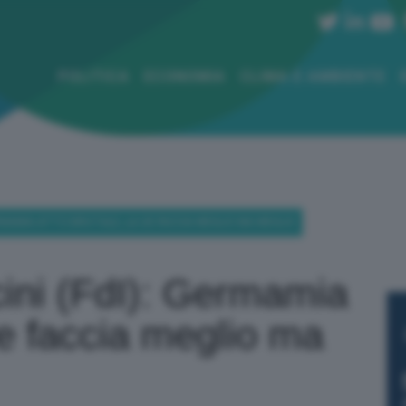
POLITICA
ECONOMIA
CLIMA E AMBIENTE
ERMAMIA ATTO BRUTALE, LA UE FACCIA MEGLIO MA MEGLIO
ini (FdI): Germamia
Ue faccia meglio ma