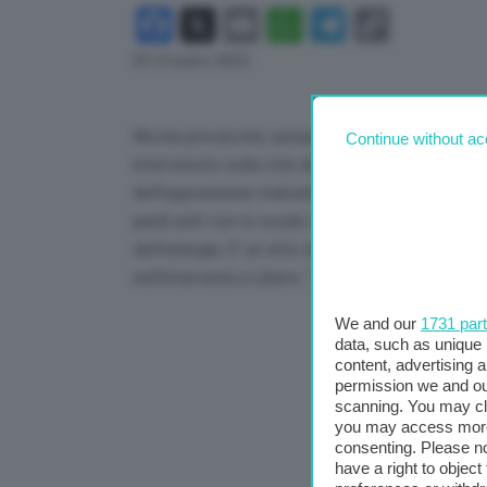
Facebook
X
Email
WhatsApp
Telegram
Copy
Link
03 Ottobre 2022
Nicola procaccini, europarlamentare, responsabi
Continue without ac
intervenuto sulla crisi del gas e, in particolare
dell’opposizione malcelata al price cap, poi il g
piedi uniti con lo scudo dei 200 miliardi. Piazza
dell’energia. E’ un atto di una brutalità che ha
nell’intervista a Libero: “La Ue dovrebbe fare 
We and our
1731 par
data, such as unique 
content, advertising
permission we and o
scanning. You may cl
you may access more 
consenting. Please no
have a right to objec