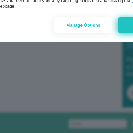
aw your consent at any time by returning to this site and clicking the
webpage.
Manage Options
Po
a 
in