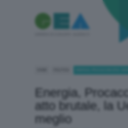
HOME
POLITICA
ENERGIA, PROCACCINI (FDI): G
Energia, Procacc
atto brutale, la 
meglio