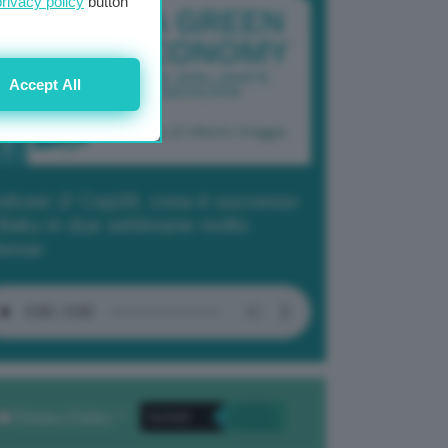
privacy policy
button
Accept All
dcast 2/ Cop29, cosa è successo
Baku in due settimane molto
tense
Privacy Policy
. *