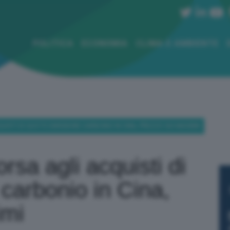
POLITICA
ECONOMIA
CLIMA E AMBIENTE
QUISTI DI QUOTE EMISSIONE CARBONIO IN CINA, PREZZO SUI MASSIMI
sa agli acquisti di
carbonio in Cina,
imi