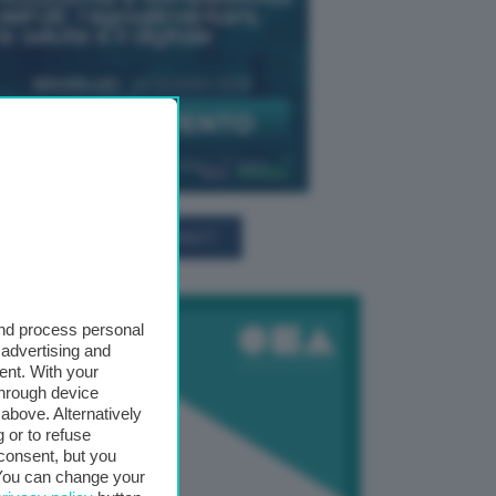
TUTTI GLI EVENTI CONNACT
and process personal
 advertising and
ent. With your
through device
above. Alternatively
 or to refuse
consent, but you
. You can change your