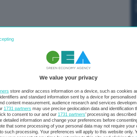
hanno iniziato ad accumulare quote di emissione in
cepting
scia dei recenti segnali politici, portando il prezzo del
 scambio delle emissioni di Pechino a un nuovo massimo
tonnellata di Co2). E’ quanto riporta S&P Global
We value your privacy
in vigore a partire da maggio, imporrà una multa molto
tners
store and/or access information on a device, such as cookies 
e equivalenti alle loro emissioni responsabili. Le
identifiers and standard information sent by a device for personalised
del 31 dicembre 2023 per l’ultimo ciclo di conformità
 and content measurement, audience research and services developm
ur
1731 partners
may use precise geolocation data and identification 
 maggio per evitare pesanti sanzioni. Nel frattempo, i
ick to consent to our and our
1731 partners
’ processing as described 
itico annuale della Cina hanno chiesto di restringere le
detailed information and change your preferences before consenting
’ETS per coprire nuovi settori.
te that some processing of your personal data may not require your 
t to such processing. Your preferences will apply to this website only