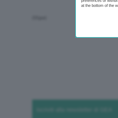
preferences or withdr
at the bottom of the 
(SEgue)
Iscriviti alla newsletter di GEA