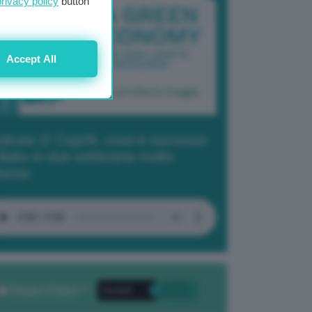
privacy policy
button
Accept All
dcast 2/ Cop29, cosa è successo
Baku in due settimane molto
tense
Privacy Policy
. *