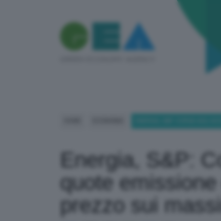
HOME
ECONOMIA
ENERGIA, S&P: CORSA AGLI AC
Energia, S&P: Cor
quote emissione 
prezzo sui mass