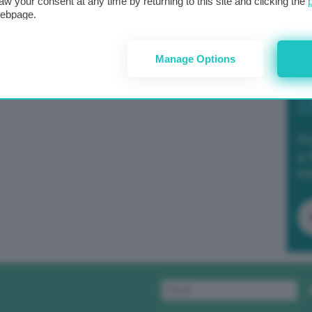
aw your consent at any time by returning to this site and clicking the
webpage.
Manage Options
Po
a 
in