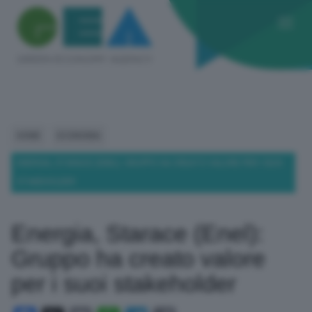
HOME
ECONOMIA
ENERGIA, STARACE (ENEL): GRUPPO HA CREATO VALORE PER I SUOI
STAKEHOLDER
Energia, Starace (Enel):
Gruppo ha creato valore
per i suoi stakeholder