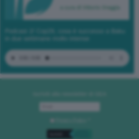
Podcast 2/ Cop29, cosa è successo a Baku
in due settimane molto intense
Iscriviti alla newsletter di GEA
Privacy Policy
. *