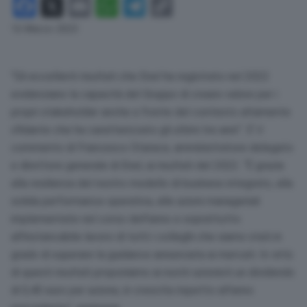
Facebook
X
Email
WhatsApp
Telegram
Copy
Link
16 Marzo 2023
“Gli eccellenti risultati che Enel ha registrato nel 2022
evidenziano la capacità del Gruppo di creare valore per i
propri stakeholder anche a fronte del contesto altamente
sfidante che ha caratterizzato gli ultimi tre anni”. E’ il
commento di Francesco Starace, amministratore delegato
e direttore generale di Enel, ai risultati del 2022. “È grazie
alla resilienza del nostro modello di business integrato, alla
solida performance operativa, alle azioni manageriali
implementate nel corso dell’anno e soprattutto
all’instancabile lavoro di tutti i colleghi che siamo stati in
grado di superare la guidance annunciata ai mercati. In virtù
di questi risultati proponiamo ai nostri azionisti un dividendo
di 0,40 euro per azione, in crescita rispetto all’anno