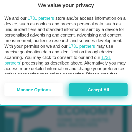
We value your privacy
TUTTI GLI EVENTI CONNACT
We and our
1731 partners
store and/or access information on a
device, such as cookies and process personal data, such as
unique identifiers and standard information sent by a device for
personalised advertising and content, advertising and content
measurement, audience research and services development.
With your permission we and our
1731 partners
may use
precise geolocation data and identification through device
scanning. You may click to consent to our and our
1731
partners
’ processing as described above. Alternatively you may
access more detailed information and change your preferences
before consenting or to refuse consenting. Please note that
some processing of your personal data may not require your
consent, but you have a right to object to such processing. Your
Manage Options
Accept All
preferences will apply to this website only. You can change
your preferences or withdraw your consent at any time by
returning to this site and clicking the
privacy policy
button at the
bottom of the webpage.