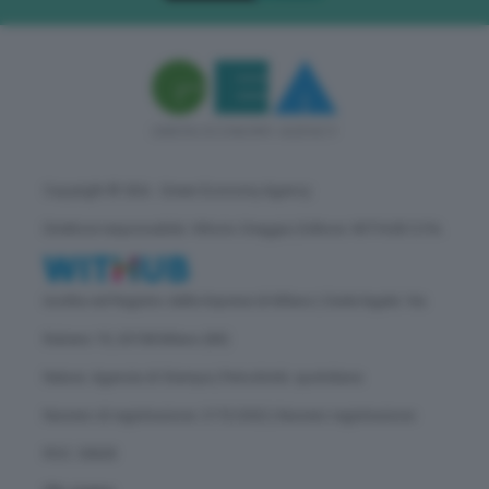
Copyright © GEA - Green Economy Agency
Direttore responsabile: Vittorio Oreggia | Editore: WITHUB S.P.A.
Iscritta nel Registro delle Imprese di Milano | Sede legale: Via
Rubens 19, 20158 Milano (MI)
Natura: Agenzia di Stampa | Periodicità: quotidiana
Numero di registrazione: 2172/2022 | Numero registrazione
ROC: 30628