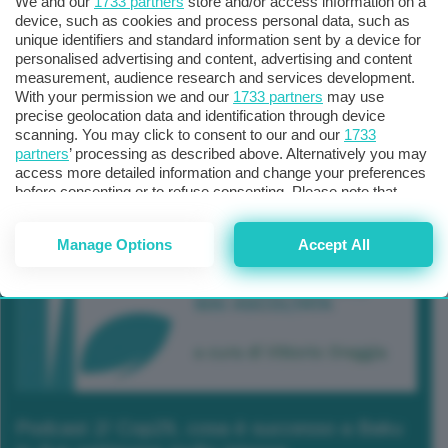
We and our
1733 partners
store and/or access information on a
device, such as cookies and process personal data, such as
unique identifiers and standard information sent by a device for
personalised advertising and content, advertising and content
measurement, audience research and services development.
With your permission we and our
1733 partners
may use
precise geolocation data and identification through device
scanning. You may click to consent to our and our
1733
partners
’ processing as described above. Alternatively you may
access more detailed information and change your preferences
before consenting or to refuse consenting. Please note that
some processing of your personal data may not require your
consent, but you have a right to object to such processing. Your
Manage Options
Accept All
preferences will apply to this website only. You can change
your preferences or withdraw your consent at any time by
returning to this site and clicking the
privacy policy
button at the
bottom of the webpage.
Podcast 2/ Cop29, cosa è successo a Baku