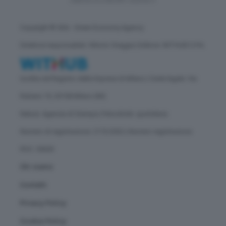
Copyright © GEA - Green Economy Agency
Direttore responsabile: Vittorio Oreggia | Editore: WITHUB S.P.A.
Iscritta nel Registro delle Imprese di Milano | Sede legale: Via
Rubens 19, 20158 Milano (MI)
Natura: Agenzia di Stampa | Periodicità: quotidiana
Numero di registrazione: 2172/2022 | Numero registrazione
ROC: 30628
Chi siamo
Contatti
Privacy Policy
Cookie Policy