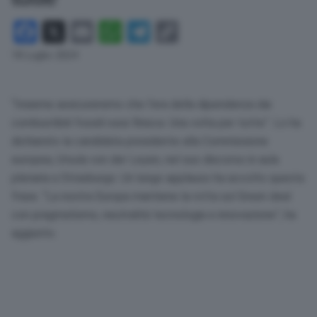
Facebook
X
Email
WhatsApp
Telegram
Copy
Link
18 Luglio 2024
“Insieme assicureremo che l’era della dipendenza dai
combustibili fossili russi finisca. Una volta per tutte”. Lo ha
dichiarato la candidata presidente alla Commissione
europea, Ursula von der Leyen, nel suo discorso in aula
plenaria a Strasburgo. Un lungo applauso ha accolto questa
frase. “La nostra Europa mantiene la rotta sul Green deal
con pragmatismo, neutralità tecnologia e innovazione”, ha
aggiunto.