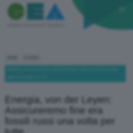
HOME
ESTERO
ENERGIA, VON DER LEYEN: ASSICUREREMO FINE ERA FOSSILI RUSSI
UNA VOLTA PER TUTTE
Energia, von der Leyen:
Assicureremo fine era
fossili russi una volta per
tutte