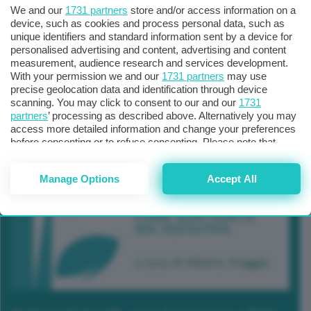
We and our
1731 partners
store and/or access information on a
device, such as cookies and process personal data, such as
unique identifiers and standard information sent by a device for
personalised advertising and content, advertising and content
measurement, audience research and services development.
With your permission we and our
1731 partners
may use
precise geolocation data and identification through device
scanning. You may click to consent to our and our
1731
partners
’ processing as described above. Alternatively you may
access more detailed information and change your preferences
before consenting or to refuse consenting. Please note that
some processing of your personal data may not require your
consent, but you have a right to object to such processing. Your
Manage Options
Accept All
preferences will apply to this website only. You can change
your preferences or withdraw your consent at any time by
returning to this site and clicking the
privacy policy
button at the
bottom of the webpage.