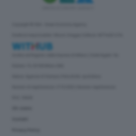
Copyright © GEA - Green Economy Agency
Direttore responsabile: Vittorio Oreggia | Editore: WITHUB S.P.A.
Iscritta nel Registro delle Imprese di Milano | Sede legale: Via
Rubens 19, 20158 Milano (MI)
Natura: Agenzia di Stampa | Periodicità: quotidiana
Numero di registrazione: 2172/2022 | Numero registrazione
ROC: 30628
Chi siamo
Contatti
Privacy Policy