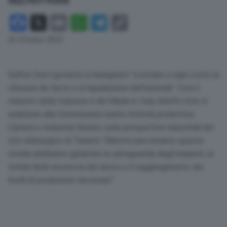
Facebook
X
Email
WhatsApp
Telegram
Copy
Link
26 Ottobre 2023
Sull’ex Ilva il governo è impegnato “a evitare a ogni costo la
chiusura de facto e la liquidazione dell’azienda”. Così il
ministro delle Imprese e del Made in Italy Adolfo Urso in
audizione alle Commissioni riunite Attività produttive
Camera e Industria Senato sulle prospettive industriali del
sito siderurgico di Taranto “Mentre percorriamo questa
strada dobbiamo garantire la salvaguardia degli impianti, la
tutela della sicurezza del lavoro e il raggiungimento dei
livelli di produzione necessari”.