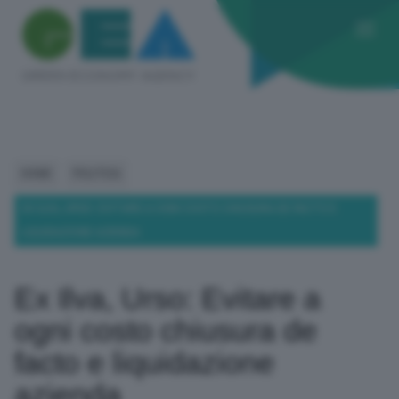
HOME
POLITICA
EX ILVA, URSO: EVITARE A OGNI COSTO CHIUSURA DE FACTO E
LIQUIDAZIONE AZIENDA
Ex Ilva, Urso: Evitare a
ogni costo chiusura de
facto e liquidazione
azienda