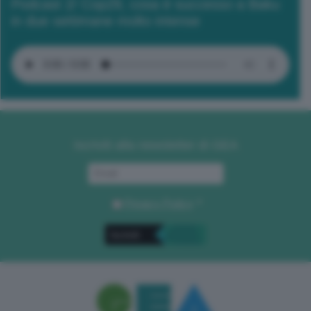
Podcast 2/ Cop29, cosa è successo a Baku
in due settimane molto intense
Iscriviti alla newsletter di GEA
Privacy Policy
. *