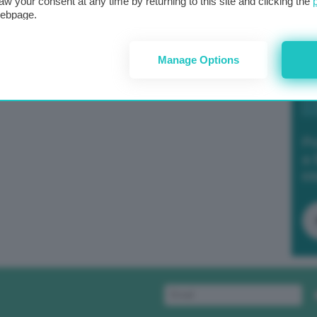
aw your consent at any time by returning to this site and clicking the
webpage.
Manage Options
Po
a 
in