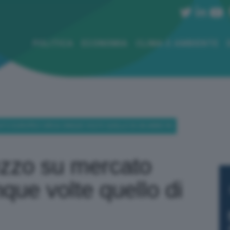
POLITICA
ECONOMIA
CLIMA E AMBIENTE
ATO EUROPEO CIRCA CINQUE VOLTE QUELLO DI UN ANNO FA
ezzo su mercato
que volte quello di