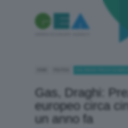
HOME
POLITICA
GAS, DRAGHI: PREZZO SU MERC
Gas, Draghi: Pr
europeo circa cin
un anno fa