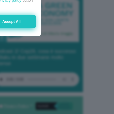
privacy policy
button
Accept All
dcast 2/ Cop29, cosa è successo
Baku in due settimane molto
tense
Privacy Policy
. *