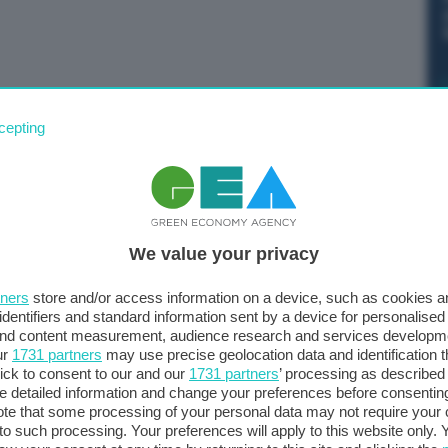
ggio, che tra dicembre e gennaio oscillava tra i 70 e i 90
cepting
llari, dopo un picco di 130 dollari a marzo”, mentre “i l
ai 100 euro per megawattora, circa cinque volte quello
 Mario Draghi, alla sessione plenaria del Parlamento
We value your privacy
tners
store and/or access information on a device, such as cookies 
identifiers and standard information sent by a device for personalised
 and content measurement, audience research and services developm
ur
1731 partners
may use precise geolocation data and identification 
ick to consent to our and our
1731 partners
’ processing as described 
detailed information and change your preferences before consenting
te that some processing of your personal data may not require your 
t to such processing. Your preferences will apply to this website only