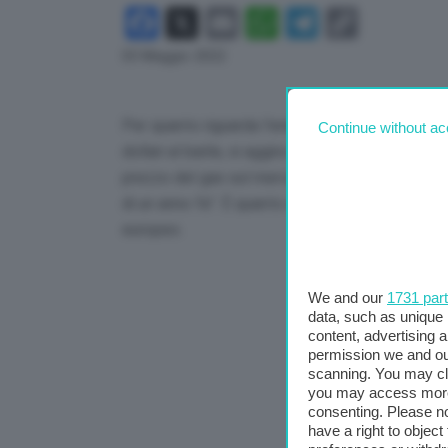
Facebook
X
Email
WhatsApp
Telegram
Copy
Link
03 Maggio 2022
Per quanto riguarda l’energia, “il prezzo del gre
Continue without ac
dollari al barile, si aggira oggi intorno ai 105 do
prezzo del gas sul mercato europeo è intorno 
di un anno fa”. È quanto affermato dal premier,
europeo.
We and our
1731 par
data, such as unique 
content, advertising
permission we and o
scanning. You may cl
you may access more 
consenting. Please no
have a right to objec