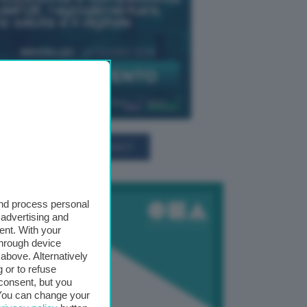
TUTTI GLI EVENTI CONNACT
and process personal
 advertising and
ent. With your
through device
above. Alternatively
 or to refuse
consent, but you
. You can change your