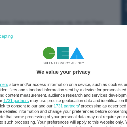
ato. L’Italia ha proposto il price cap, che altri Paesi
rocedere superando le ultime resistenze: significa porre
cepting
. A questo si aggiunge l’opera dell’Italia di affrancamento
e procedendo per diventare del tutto indipendente dal
ubblica Sergio Mattarella a Skopje, nella dichiarazione
 presidente della Repubblica della Macedonia del Nord
We value your privacy
tners
store and/or access information on a device, such as cookies 
identifiers and standard information sent by a device for personalised
 and content measurement, audience research and services developm
ur
1731 partners
may use precise geolocation data and identification 
ick to consent to our and our
1731 partners
’ processing as described 
detailed information and change your preferences before consenting
te that some processing of your personal data may not require your 
t to such processing. Your preferences will apply to this website only