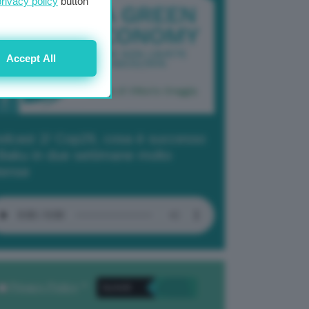
privacy policy
button
Accept All
dcast 2/ Cop29, cosa è successo
Baku in due settimane molto
tense
Privacy Policy
. *