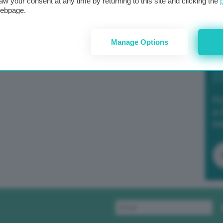
aw your consent at any time by returning to this site and clicking the
webpage.
Manage Options
Po
a 
in