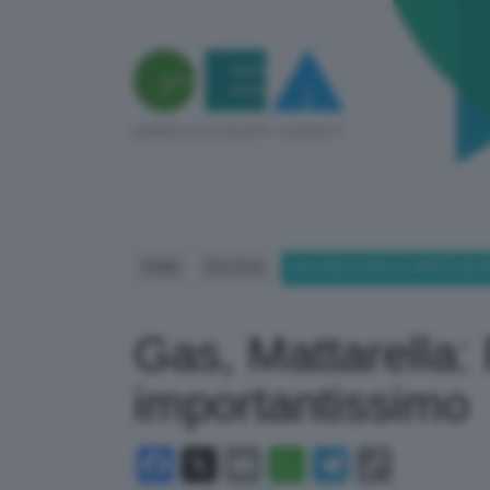
HOME
POLITICA
GAS, MATTARELLA: PRICE CAP
Gas, Mattarella:
importantissimo
Facebook
X
Email
WhatsApp
Telegram
Copy