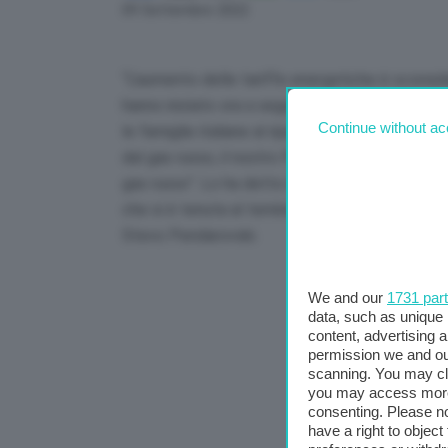
Link
09 Settembre 2022
“L’aumento delle tariffe energetiche è sconsider
hanno iniziato ora a seguire. E’ urgentissimo p
Continue without ac
le famiglie italiane al riparo dalle speculazioni
dal gas russo, il nostro Paese sta velocement
gas russo”. Lo ha detto il presidente della Rep
che si è tenuta al temine dell’incontro con il
Stevo Pendarovski.
We and our
1731 par
data, such as unique 
content, advertising
permission we and o
scanning. You may cl
you may access more 
consenting. Please no
have a right to objec