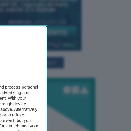
TUTTI GLI EVENTI CONNACT
and process personal
 advertising and
ent. With your
through device
above. Alternatively
 or to refuse
consent, but you
. You can change your