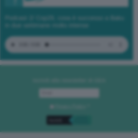
Podcast 2/ Cop29, cosa è successo a Baku
in due settimane molto intense
Iscriviti alla newsletter di GEA
Privacy Policy
. *