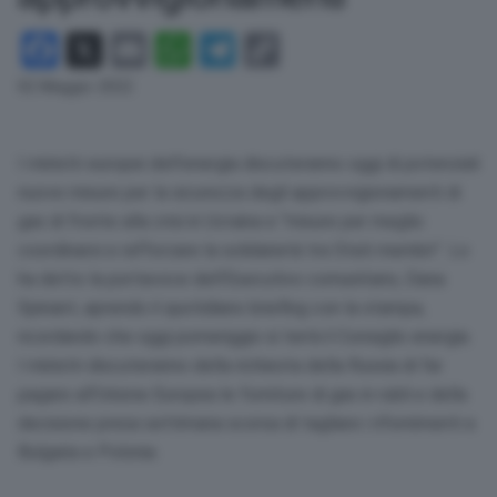
Facebook
X
Email
WhatsApp
Telegram
Copy
Link
02 Maggio 2022
I ministri europei dell’energia discuteranno oggi di potenziali
nuove misure per la sicurezza degli approvvigionamenti di
gas di fronte alla crisi in Ucraina e “misure per meglio
coordinarsi e rafforzare la solidarietà tra Stati membri”. Lo
ha detto la portavoce dell’Esecutivo comunitario, Dana
Spinant, aprendo il quotidiano briefing con la stampa,
ricordando che oggi pomeriggio si terrà il Consiglio energia.
I ministri discuteranno della richiesta della Russia di far
pagare all’Unione Europea le forniture di gas in rubli e della
decisione presa settimana scorsa di tagliare i rifornimenti a
Bulgaria e Polonia.