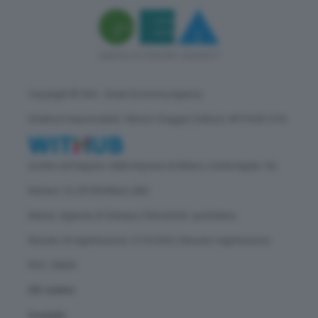
Copyright © GEA - Green Economy Agency
Direttore responsabile: Vittorio Oreggia | Editore: WITHUB S.P.A.
Iscritta nel Registro delle Imprese di Milano | Sede legale: Via
Rubens 19, 20158 Milano (MI)
Natura: Agenzia di Stampa | Periodicità: quotidiana
Numero di registrazione: 2172/2022 | Numero registrazione
ROC: 30628
Chi siamo
Contatti