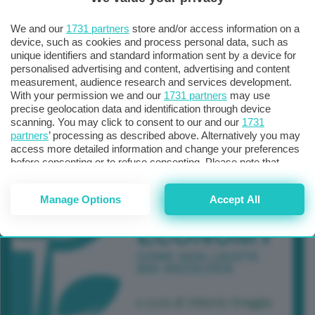
TUTTI GLI EVENTI CONNACT
We and our
1731 partners
store and/or access information on a
device, such as cookies and process personal data, such as
unique identifiers and standard information sent by a device for
personalised advertising and content, advertising and content
measurement, audience research and services development.
With your permission we and our
1731 partners
may use
precise geolocation data and identification through device
scanning. You may click to consent to our and our
1731
partners
’ processing as described above. Alternatively you may
access more detailed information and change your preferences
before consenting or to refuse consenting. Please note that
some processing of your personal data may not require your
consent, but you have a right to object to such processing. Your
Manage Options
Accept All
preferences will apply to this website only. You can change
your preferences or withdraw your consent at any time by
returning to this site and clicking the
privacy policy
button at the
bottom of the webpage.