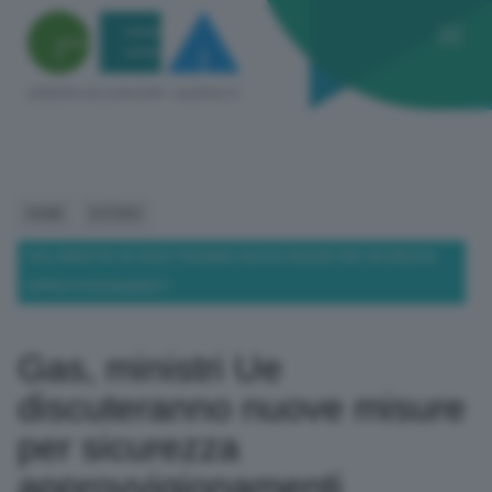
HOME
ESTERO
GAS, MINISTRI UE DISCUTERANNO NUOVE MISURE PER SICUREZZA
APPROVVIGIONAMENTI
Gas, ministri Ue
discuteranno nuove misure
per sicurezza
approvvigionamenti