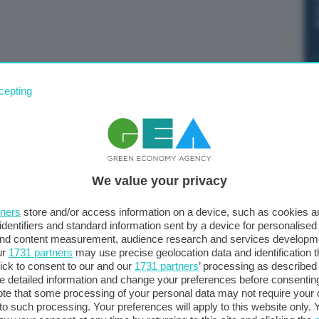
 già andando verso una normalizzazione del costo. È
cepting
illazioni dovute anche ai cosiddetti oneri di sistema:
. Certo non è facile, avendo una guerra proprio a due
dell’Ambiente e della Sicurezza energetica, in una
rgetica Pichetto precisa che siamo “a buon punto, anche
We value your privacy
ile. Nell’ultimo mese abbiamo importato dalla Russia
 abbiamo già diversificato con Algeria e Libia, puntiamo
tners
store and/or access information on a device, such as cookies 
identifiers and standard information sent by a device for personalised
 and content measurement, audience research and services developm
ur
1731 partners
may use precise geolocation data and identification 
ick to consent to our and our
1731 partners
’ processing as described 
detailed information and change your preferences before consenting
te that some processing of your personal data may not require your 
t to such processing. Your preferences will apply to this website only