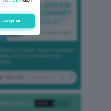
privacy policy
button
Accept All
dcast 2/ Cop29, cosa è successo
Baku in due settimane molto
tense
Privacy Policy
. *