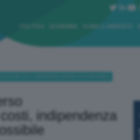
POLITICA
ECONOMIA
CLIMA E AMBIENTE
IZZAZIONE COSTI, INDIPENDENZA ENERGETICA È IMPOSSIBILE
erso
costi, indipendenza
ossibile