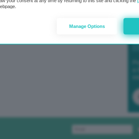
aw your consent at any time by returning to this site and clicking the
webpage.
Manage Options
Po
a 
in