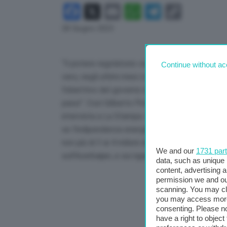
Facebook
X
Email
WhatsApp
Telegram
Copy
Link
28 Giugno 2023
“Il potere regolatorio ce l’ha Arera, ma stiamo
Continue without ac
vero, negli ultimi mesi ci sono state alcune osc
l’obiettivo del governo è tornare alla normalità
passi”. Così Gilberto Pichetto Fratin, ministro 
intervista a La Stampa. Sull’indipendenza ene
se l’indipendenza energetica totale è impossib
non più di 3 ai 4 milioni di metri cubi al giorno,
We and our
1731 par
sull’Azerbaijan, e sui rigassificatori”.
data, such as unique 
content, advertising
permission we and o
scanning. You may cl
you may access more 
consenting. Please no
have a right to objec