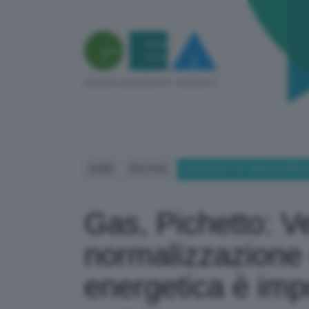
HOME
POLITICA
GAS, PICHETTO: VERSO NORMAL
Gas, Pichetto: V
normalizzazione 
energetica è imp