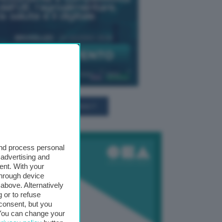
TUTTI GLI EVENTI CONNACT
and process personal
 advertising and
ent. With your
through device
above. Alternatively
 or to refuse
consent, but you
. You can change your