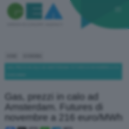
HOME
ECONOMIA
GAS, PREZZI IN CALO AD AMSTERDAM. FUTURES DI NOVEMBRE A 216
EURO/MWH
Gas, prezzi in calo ad
Amsterdam. Futures di
novembre a 216 euro/MWh