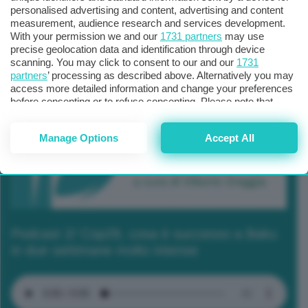
personalised advertising and content, advertising and content
measurement, audience research and services development.
With your permission we and our
1731 partners
may use
precise geolocation data and identification through device
scanning. You may click to consent to our and our
1731
partners
’ processing as described above. Alternatively you may
access more detailed information and change your preferences
before consenting or to refuse consenting. Please note that
some processing of your personal data may not require your
consent, but you have a right to object to such processing. Your
Manage Options
Accept All
preferences will apply to this website only. You can change
your preferences or withdraw your consent at any time by
returning to this site and clicking the
privacy policy
button at the
bottom of the webpage.
Podcast 2/ Cop29, cosa è successo a Baku
in due settimane molto intense