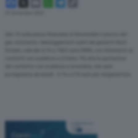
Facebook
X
Email
WhatsApp
Telegram
Copy
Link
29 Settembre 2022
Alle 10 sulla piazza finanziaria di Amsterdam il prezzo del
gas, nonstante i danneggiamenti subiti dai gasdotti Nord
Stream, cala del 4,1% a 198,5 euro/MWh, con riferimento ai
contratti con scadenza a ottobre. Più alta la quotazione
del contratto con scadenza a novembre, che sarà
protagonista da lunedì: -3,1% a 216 euro per megawattora.