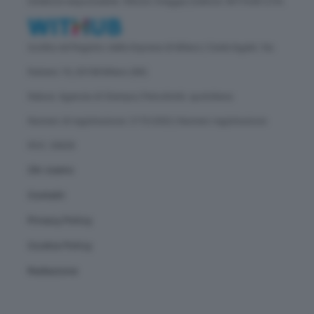
Direttore responsabile: Vittorio Oreggia | Editore: WITHUB S.P.A.
Iscritta nel Registro delle Imprese di Milano | Sede legale: Via
Rubens 19, 20158 Milano (MI)
Natura: Agenzia di Stampa | Periodicità: quotidiana
Numero di registrazione: 2172/2022 | Numero registrazione
ROC: 30628
Chi siamo
Contatti
Privacy Policy
Cookie Policy
Redazione