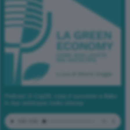
Podcast 2/ Cop29, cosa è successo a Baku
in due settimane molto intense