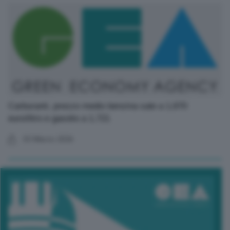
Carburanti, prezzo medio benzina sale a 1,670
euro/litro e gasolio a 1,721
03 Marzo 2026