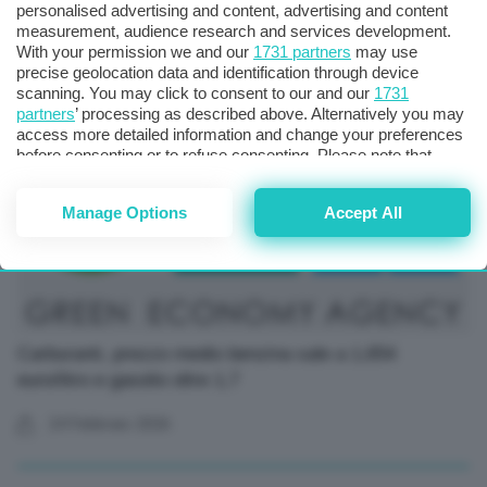
personalised advertising and content, advertising and content
e gasolio a 1,691 (+0,5%)
measurement, audience research and services development.
With your permission we and our
1731 partners
may use
10 Febbraio 2026
precise geolocation data and identification through device
scanning. You may click to consent to our and our
1731
partners
’ processing as described above. Alternatively you may
access more detailed information and change your preferences
before consenting or to refuse consenting. Please note that
some processing of your personal data may not require your
consent, but you have a right to object to such processing. Your
Manage Options
Accept All
preferences will apply to this website only. You can change
your preferences or withdraw your consent at any time by
returning to this site and clicking the
privacy policy
button at the
bottom of the webpage.
Carburanti, prezzo medio benzina sale a 1,654
euro/litro e gasolio oltre 1,7
24 Febbraio 2026