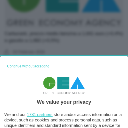
Carburanti, prezzo medio benzina a 1,641 euro (+0,4%)
e gasolio a 1,682 (+0,5%)
03 Febbraio 2026
Continue without accepting
We value your privacy
We and our
1731 partners
store and/or access information on a
device, such as cookies and process personal data, such as
unique identifiers and standard information sent by a device for
Carburanti, prezzo medio benzina a 1,645 euro (+0,%)