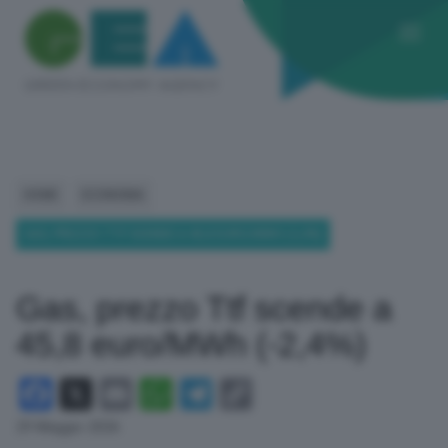
HOME
ECONOMIA
GAS, PREZZO TTF SCENDE A 45,8 EURO/MWH (-2,4%)
Gas, prezzo Ttf scende a
45,8 euro/MWh (-2,4%)
Facebook
X
Email
WhatsApp
Telegram
Copy
Link
29 Maggio 2026