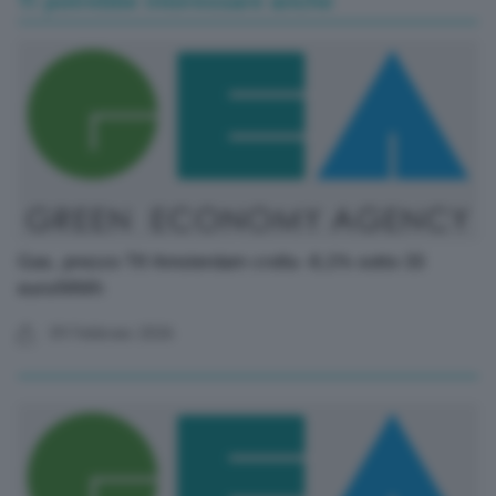
Ti potrebbe interessare anche
Gas, prezzo Ttf Amsterdam crolla -8,1% sotto 33
euro/MWh
09 Febbraio 2026