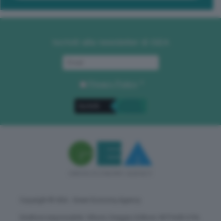
Iscriviti alla newsletter di GEA
Privacy Policy
. *
Copyright © GEA - Green Economy Agency
Direttore responsabile: Vittorio Oreggia | Editore: WITHUB S.P.A.