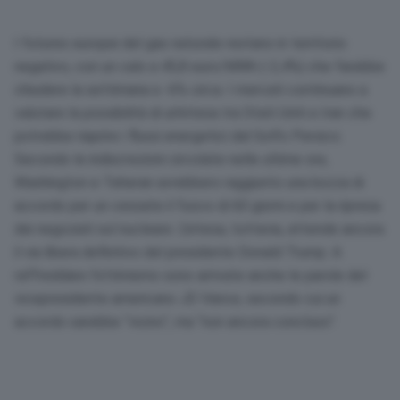
I futures europei del gas naturale restano in territorio
negativo, con un calo a 45,8 euro/MWh (-2,4%) che farebbe
chiudere la settimana a -6% circa. I mercati continuano a
valutare la possibilità di un’intesa tra Stati Uniti e Iran che
potrebbe riaprire i flussi energetici dal Golfo Persico.
Secondo le indiscrezioni circolate nelle ultime ore,
Washington e Teheran avrebbero raggiunto una bozza di
accordo per un cessate il fuoco di 60 giorni e per la ripresa
dei negoziati sul nucleare. L’intesa, tuttavia, attende ancora
il via libera definitivo del presidente Donald Trump. A
raffreddare l’ottimismo sono arrivate anche le parole del
vicepresidente americano JD Vance, secondo cui un
accordo sarebbe “vicino”, ma “non ancora concluso”.