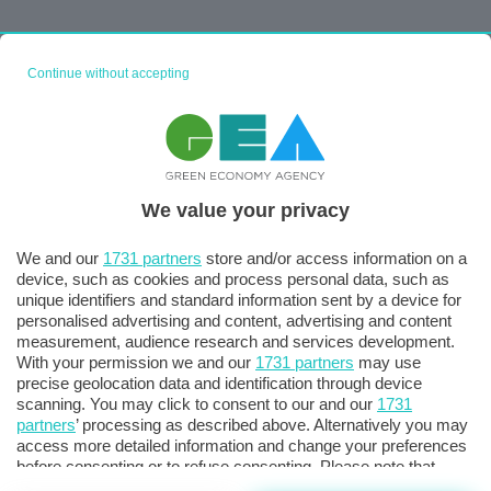
Continue without accepting
We value your privacy
We and our
1731 partners
store and/or access information on a
device, such as cookies and process personal data, such as
unique identifiers and standard information sent by a device for
personalised advertising and content, advertising and content
measurement, audience research and services development.
With your permission we and our
1731 partners
may use
precise geolocation data and identification through device
scanning. You may click to consent to our and our
1731
partners
’ processing as described above. Alternatively you may
TUTTI GLI EVENTI CONNACT
access more detailed information and change your preferences
before consenting or to refuse consenting. Please note that
some processing of your personal data may not require your