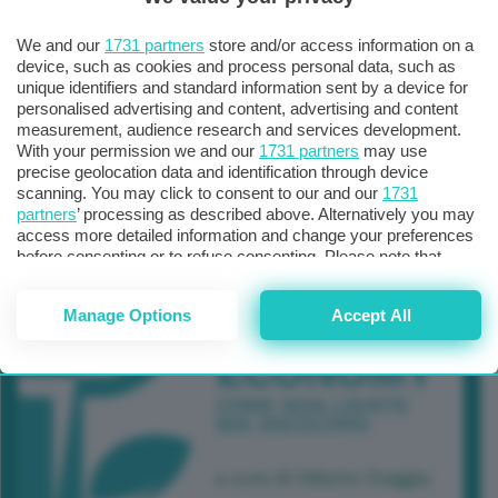
TUTTI GLI EVENTI CONNACT
We and our
1731 partners
store and/or access information on a
device, such as cookies and process personal data, such as
unique identifiers and standard information sent by a device for
personalised advertising and content, advertising and content
measurement, audience research and services development.
With your permission we and our
1731 partners
may use
precise geolocation data and identification through device
scanning. You may click to consent to our and our
1731
partners
’ processing as described above. Alternatively you may
access more detailed information and change your preferences
before consenting or to refuse consenting. Please note that
some processing of your personal data may not require your
consent, but you have a right to object to such processing. Your
Manage Options
Accept All
preferences will apply to this website only. You can change
your preferences or withdraw your consent at any time by
returning to this site and clicking the
privacy policy
button at the
bottom of the webpage.