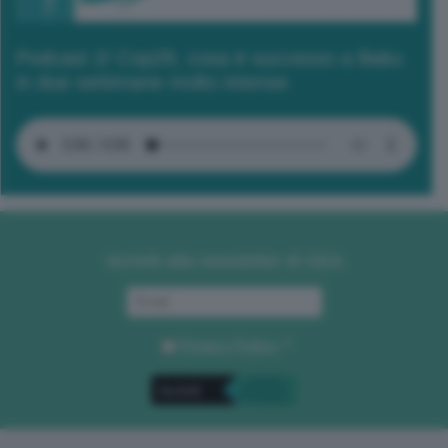
Podcast 2/ Cop29, cosa è successo a Baku
in due settimane molto intense
Iscriviti alla newsletter di GEA
Privacy Policy
. *