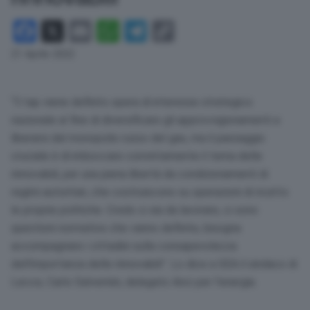
Facebook
X
Email
WhatsApp
Telegram
Copy
Link
21 Aprile 2022
“Il tap viene definito opera di interesse strategico
nazionale al fine di diversificare gli approvvigionamenti e
liberarsi dal monopolio russo del gas, ma il passaggio
cruciale è di imboccare convintamente il tema delle
rinnovabili, per una piena libertà da condizionamenti di
regimi autoritari, che costruiscono su operazioni di ricatto
le proprie politiche. Credo ci sia da lavorare, ci sono
questioni normative che vanno definite, bisogna
accompagnare i cittadini sulla consapevolezza
dell’importanza delle rinnovabili”. Lo dice a
GEA
il sindaco di
Lecce, Carlo Salvemini, delegato Anci per l’energia.