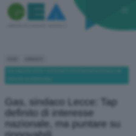
HOME
AMBIENTE
GAS, SINDACO LECCE: TAP DEFINITO DI INTERESSE NAZIONALE, MA
PUNTARE SU RINNOVABILI
Gas, sindaco Lecce: Tap
definito di interesse
nazionale, ma puntare su
rinnovabili