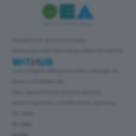
Copyright © GEA - Green Economy Agency
Direttore responsabile: Vittorio Oreggia | Editore: WITHUB S.P.A.
Iscritta nel Registro delle Imprese di Milano | Sede legale: Via
Rubens 19, 20158 Milano (MI)
Natura: Agenzia di Stampa | Periodicità: quotidiana
Numero di registrazione: 2172/2022 | Numero registrazione
ROC: 30628
Chi siamo
Contatti