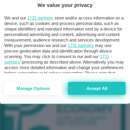
We value your privacy
TUTTI GLI EVENTI CONNACT
We and our
1731 partners
store and/or access information on a
device, such as cookies and process personal data, such as
unique identifiers and standard information sent by a device for
personalised advertising and content, advertising and content
measurement, audience research and services development.
With your permission we and our
1731 partners
may use
precise geolocation data and identification through device
scanning. You may click to consent to our and our
1731
partners
’ processing as described above. Alternatively you may
access more detailed information and change your preferences
before consenting or to refuse consenting. Please note that
some processing of your personal data may not require your
consent, but you have a right to object to such processing. Your
Manage Options
Accept All
preferences will apply to this website only. You can change
your preferences or withdraw your consent at any time by
returning to this site and clicking the
privacy policy
button at the
bottom of the webpage.