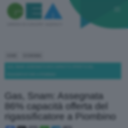
HOME
ECONOMIA
GAS, SNAM: ASSEGNATA 86% CAPACITÀ OFFERTA DEL
RIGASSIFICATORE A PIOMBINO
Gas, Snam: Assegnata
86% capacità offerta del
rigassificatore a Piombino