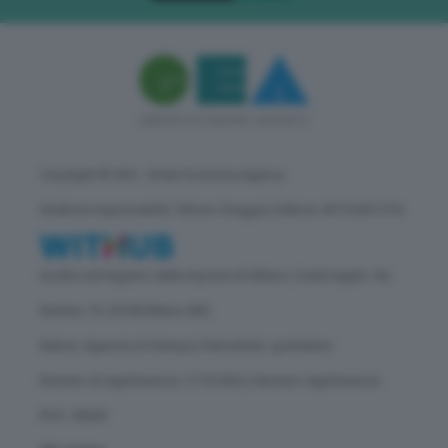
Copyright © GEA - Green Economy Agency
Direttore responsabile: Vittorio Oreggia | Editore: WITHUB S.P.A.
Iscritta nel Registro delle Imprese di Milano | Sede legale: Via
Rubens 19, 20158 Milano (MI)
Natura: Agenzia di Stampa | Periodicità: quotidiana
Numero di registrazione: 2172/2022 | Numero registrazione
ROC: 30628