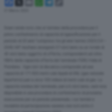
Facebook
X
Email
WhatsApp
Telegram
Copy
Link
21 Marzo 2023
Snam rende noto che al termine della procedura per il
primo conferimento di capacità di rigassificazione per il
periodo di 20 anni “compreso tra gli anni termici 2023/24 –
2043/44” risultano assegnati 37 slot/anno su un totale di
43 slot/anno oggetto di offerta, corrispondenti ad oltre
l’86% della capacità offerta del terminale FSRU Italia di
Piombino. Ogni slot di discarica corrisponde ad una
capacità di 171.920 metri cubi liquidi di GNL (gas naturale
liquefatto) pari a circa 105 milioni di metri cubi di gas. La
capacità residua del terminale, pari a 6 slot/anno, sarà resa
disponibile in una procedura di conferimento di prossima
esecuzione per un periodo pluriennale, i cui termini e
modalità di partecipazione saranno resi noti entro il