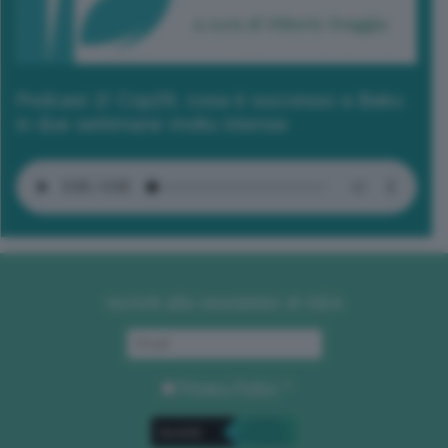
Podcast 2/ Cop29, cosa è successo a Baku
in due settimane molto intense
Iscriviti alla newsletter di GEA
Privacy Policy
. *