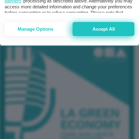
partners
’ processing as described above. Alternatively you may
access more detailed information and change your preferences
before consenting or to refuse consenting. Please note that
some processing of your personal data may not require your
TUTTI GLI EVENTI CONNACT
consent, but you have a right to object to such processing. Your
Manage Options
Accept All
preferences will apply to this website only. You can change
your preferences or withdraw your consent at any time by
returning to this site and clicking the
privacy policy
button at the
bottom of the webpage.