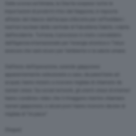
Dalla scorsa settimana, la Cina ha sospeso tutte le
importazioni di prodotti ittici dal Giappone, in risposta
all’inizio del rilascio dell’acqua utilizzata per raffreddare i
reattori nucleari della centrale di Fukushima Daiichi, colpita
dall’incidente. Tuttavia, il processo è stato convalidato
dall’Agenzia internazionale per l’energia atomica e Tokyo
assicura che sarà sicuro per l’ambiente e la salute umana.
Dall’inizio dell’operazione, aziende giapponesi
apparentemente selezionate a caso, da panetterie ad
acquari, hanno iniziato a ricevere migliaia di chiamate da
numeri cinesi. Sui social network, gli utenti cinesi di internet
hanno condiviso video che li ritraggono mentre chiamano
numeri giapponesi, e alcuni post hanno ricevuto decine di
migliaia di “mi piace”.
(Segue)