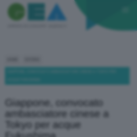
HOME
ESTERO
GIAPPONE, CONVOCATO AMBASCIATORE CINESE A TOKYO PER
ACQUE FUKUSHIMA
Giappone, convocato
ambasciatore cinese a
Tokyo per acque
Fukushima