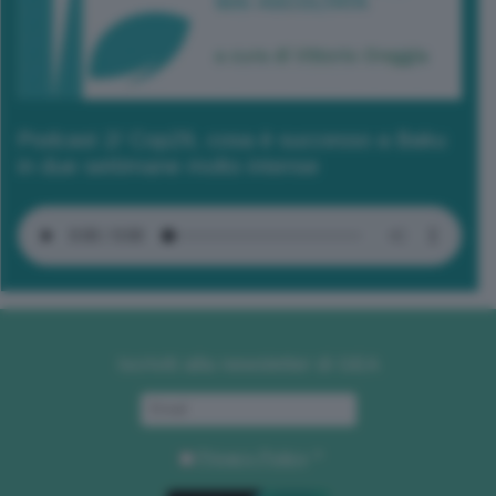
Podcast 2/ Cop29, cosa è successo a Baku
in due settimane molto intense
Iscriviti alla newsletter di GEA
Privacy Policy
. *