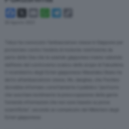
Facebook
X
Email
WhatsApp
Telegram
Copy
Link
28 Agosto 2023
Tokyo ha convocato l’ambasciatore cinese in Giappone per
protestare contro l’ondata di molestie telefoniche da
parte della Cina che le aziende giapponesi stanno subendo
dall’inizio del controverso scarico delle acque di Fukushima.
Il viceministro degli Esteri giapponese Masataka Okano ha
detto all’ambasciatore cinese, Wu Jianghao, che Pechino
dovrebbe informare correttamente il pubblico “piuttosto
che suscitare inutilmente la preoccupazione della gente
fornendo informazioni che non sono basate su prove
scientifiche”, secondo un comunicato del Ministero degli
Esteri giapponese.