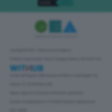
Copyright © GEA - Green Economy Agency
Direttore responsabile: Vittorio Oreggia | Editore: WITHUB S.P.A.
Iscritta nel Registro delle Imprese di Milano | Sede legale: Via
Rubens 19, 20158 Milano (MI)
Natura: Agenzia di Stampa | Periodicità: quotidiana
Numero di registrazione: 2172/2022 | Numero registrazione
ROC: 30628