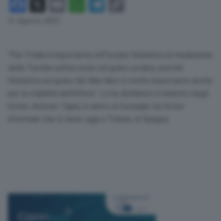
Facebook
X
Email
WhatsApp
Telegram
Copy
Link
31 Agosto 2023
“Per l’Italia è importante rafforzare l’iniziativa di mediazione
della Turchia sull’accordo sul grano ucraino, perché
l’iniziativa sul grano del Mar Nero è molto importante anche
per la stabilità dell’Africa”. Lo ha dichiarato il ministro degli
Esteri, Antonio Tajani, in arrivo al Consiglio Ue Esteri
informale che si tiene oggi a Toledo, in Spagna.