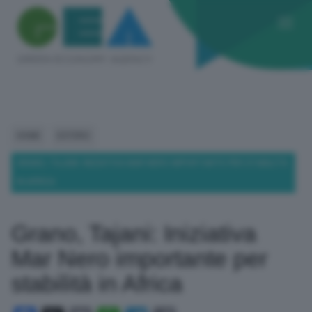
HOME
ESTERO
GRANO, TAJANI: INIZIATIVA MAR NERO IMPORTANTE PER STABILITÀ
IN AFRICA
Grano, Tajani: Iniziativa
Mar Nero importante per
stabilità in Africa