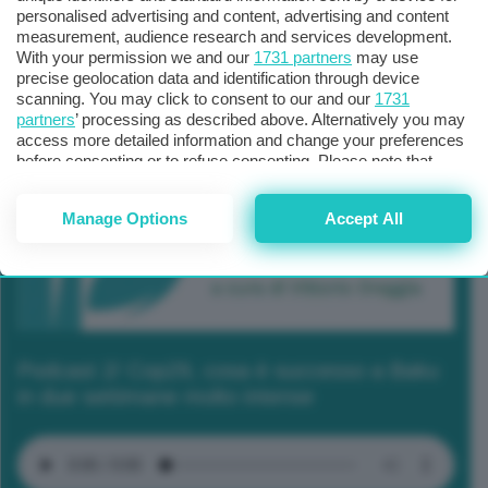
personalised advertising and content, advertising and content
measurement, audience research and services development.
With your permission we and our
1731 partners
may use
precise geolocation data and identification through device
scanning. You may click to consent to our and our
1731
partners
’ processing as described above. Alternatively you may
access more detailed information and change your preferences
before consenting or to refuse consenting. Please note that
some processing of your personal data may not require your
consent, but you have a right to object to such processing. Your
Manage Options
Accept All
preferences will apply to this website only. You can change
your preferences or withdraw your consent at any time by
returning to this site and clicking the
privacy policy
button at the
bottom of the webpage.
Podcast 2/ Cop29, cosa è successo a Baku
in due settimane molto intense