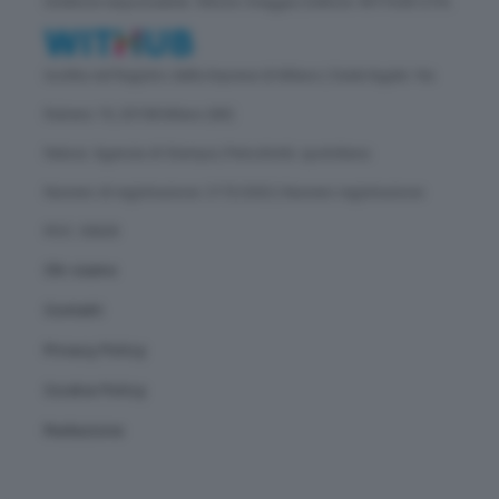
Direttore responsabile: Vittorio Oreggia | Editore: WITHUB S.P.A.
Iscritta nel Registro delle Imprese di Milano | Sede legale: Via
Rubens 19, 20158 Milano (MI)
Natura: Agenzia di Stampa | Periodicità: quotidiana
Numero di registrazione: 2172/2022 | Numero registrazione
ROC: 30628
Chi siamo
Contatti
Privacy Policy
Cookie Policy
Redazione