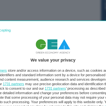
irà per 3,3 miliardi di dollari WNS, società di gestione
cepting
erazione è stata approvata all’unanimità dai consigli di
ompletamento “è previsto entro la fine dell’anno”,
e, si legge nel documento diffuso da Capgemini.
l’intelligenza artificiale nel settore della fornitura di
We value your privacy
arte di Capgeminin “catturerà gli investimenti delle
progettata per trasformare i loro processi aziendali end-
tners
store and/or access information on a device, such as cookies 
‘intelligenza artificiale agentica’ è progettata per agire
identifiers and standard information sent by a device for personalised
do decisioni per raggiungere obiettivi specifici definiti
 and content measurement, audience research and services developm
ur
1731 partners
may use precise geolocation data and identification 
dollari per azione WNS, con un premio di circa il 15%
ick to consent to our and our
1731 partners
’ processing as described 
completare l’operazione, Capgemini ha dichiarato di
detailed information and change your preferences before consenting
iamenti ponte, che hanno coperto anche il debito lordo
te that some processing of your personal data may not require your 
t to such processing. Your preferences will apply to this website only