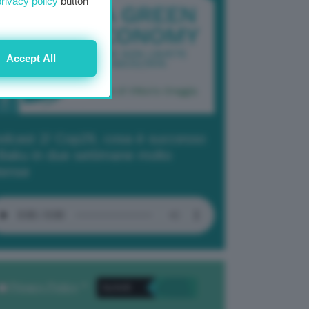
privacy policy
button
Accept All
dcast 2/ Cop29, cosa è successo
Baku in due settimane molto
tense
Privacy Policy
. *