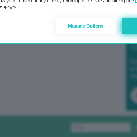
aw your consent at any time by returning to this site and clicking the
webpage.
Manage Options
Po
a 
in