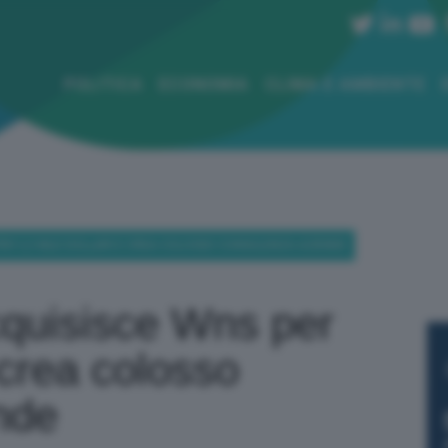
POLITICA
ECONOMIA
CLIMA E AMBIENTE
 PER 3,3 MLD DOLLARI E CREA COLOSSO CONSULENZA AZIENDE
cquisisce Wns per
 crea colosso
nde