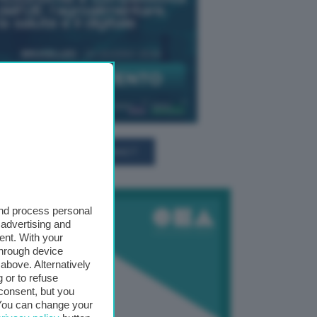
TUTTI GLI EVENTI CONNACT
and process personal
 advertising and
ent. With your
through device
above. Alternatively
 or to refuse
consent, but you
. You can change your