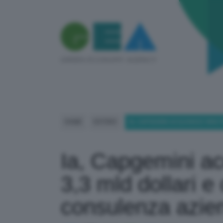
HOME
ESTERO
IA, CAPGEMINI ACQUISISCE WNS
Ia, Capgemini a
3,3 mld dollari e
consulenza azie