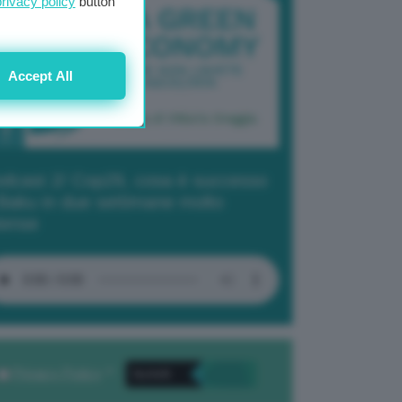
privacy policy
button
Accept All
dcast 2/ Cop29, cosa è successo
Baku in due settimane molto
tense
Privacy Policy
. *