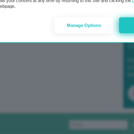
aw your consent at any time by returning to this site and clicking the
webpage.
Manage Options
Po
a 
in