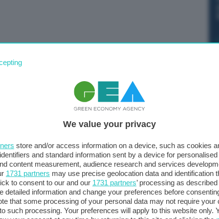
cepting
 vede impegnato il sistema manufatturiero italiano
ssere aumentate le risorse a supporto di processi di
nnessi alla digitalizzazione e alla transizione
già in essere ma anche da sostenere adeguatamente
We value your privacy
a frontiera tecnologica”.
arlo Giorgetti, in un videomessaggio inviato per il
tners
store and/or access information on a device, such as cookies 
identifiers and standard information sent by a device for personalised
 si debba assicurare un congruo finanziamento a
 and content measurement, audience research and services developm
ur
1731 partners
may use precise geolocation data and identification 
o a supportare le filiere strategiche garantendone la
ick to consent to our and our
1731 partners
’ processing as described 
ti gli strumenti, come il fondo per la transizione
detailed information and change your preferences before consenting
gnate ad aggiornare i propri processi produttivi in
te that some processing of your personal data may not require your 
t to such processing. Your preferences will apply to this website only