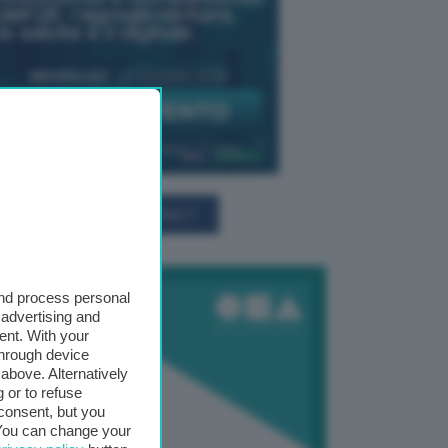
TUTTI GLI EVENTI CONNACT
and process personal
 advertising and
ent. With your
through device
above. Alternatively
 or to refuse
consent, but you
. You can change your