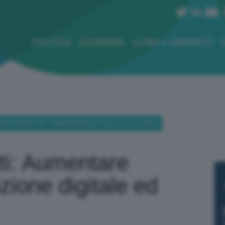
POLITICA
ECONOMIA
CLIMA E AMBIENTE
RE RISORSE PER TRANSIZIONE DIGITALE ED ECOLOGICA
ti: Aumentare
izione digitale ed