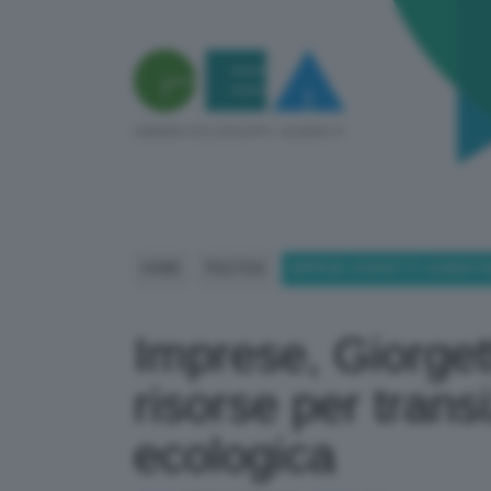
HOME
POLITICA
IMPRESE, GIORGETTI: AUMENTA
Imprese, Giorget
risorse per trans
ecologica