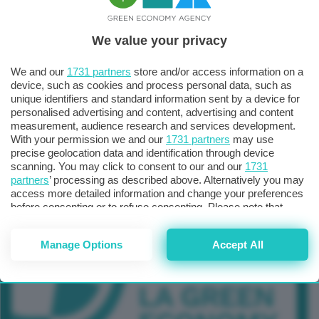
We value your privacy
We and our
1731 partners
store and/or access information on a
device, such as cookies and process personal data, such as
TUTTI GLI EVENTI CONNACT
unique identifiers and standard information sent by a device for
personalised advertising and content, advertising and content
measurement, audience research and services development.
With your permission we and our
1731 partners
may use
precise geolocation data and identification through device
scanning. You may click to consent to our and our
1731
partners
’ processing as described above. Alternatively you may
access more detailed information and change your preferences
before consenting or to refuse consenting. Please note that
some processing of your personal data may not require your
consent, but you have a right to object to such processing. Your
Manage Options
Accept All
preferences will apply to this website only. You can change
your preferences or withdraw your consent at any time by
returning to this site and clicking the
privacy policy
button at the
bottom of the webpage.