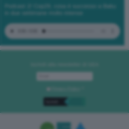
Podcast 2/ Cop29, cosa è successo a Baku
in due settimane molto intense
Iscriviti alla newsletter di GEA
Privacy Policy
. *