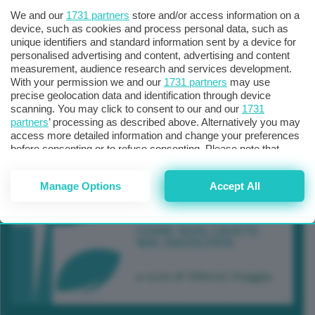
We and our
1731 partners
store and/or access information on a
device, such as cookies and process personal data, such as
unique identifiers and standard information sent by a device for
personalised advertising and content, advertising and content
measurement, audience research and services development.
With your permission we and our
1731 partners
may use
precise geolocation data and identification through device
scanning. You may click to consent to our and our
1731
partners
’ processing as described above. Alternatively you may
access more detailed information and change your preferences
before consenting or to refuse consenting. Please note that
some processing of your personal data may not require your
consent, but you have a right to object to such processing. Your
Manage Options
Accept All
preferences will apply to this website only. You can change
your preferences or withdraw your consent at any time by
returning to this site and clicking the
privacy policy
button at the
bottom of the webpage.