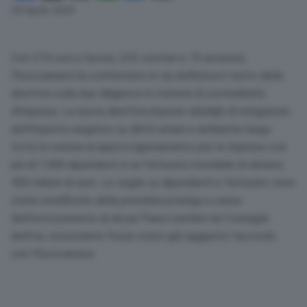
Link
24 Aprile 2024
Con 374 voti a favore, 235 contrari e 19 astenuti,
l’Eurocamera ha confermato in via definitiva il testo della
direttiva sulla due diligence in materia di sostenibilità
d’impresa. La nuova direttiva impone obblighi di mitigazioni
dell’impatto negativo su diritti umani e ambiente lungo
tutta la catena di approvvigionamento per le imprese con
più di 1.000 dipendenti e un fatturato mondiale di almeno
450 milioni di euro. Le soglie su dipendenti e fatturato sono
state modificate dalla presidenza belga a causa
dell’ostruzionismo di alcuni Paesi membri nel Consiglio
dell’Ue, nonostante fosse stato già raggiunto l’accordo
con l’Eurocamera.