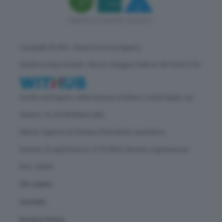
Copyright © GEA - Green Economy Agency
Direttore responsabile: Vittorio Oreggia | Editore: WITHUB S.P.A.
Iscritta nel Registro delle Imprese di Milano | Sede legale: Via
Rubens 19, 20158 Milano (MI)
Natura: Agenzia di Stampa | Periodicità: quotidiana
Numero di registrazione: 2172/2022 | Numero registrazione
ROC: 30628
Chi siamo
Contatti
Privacy Policy