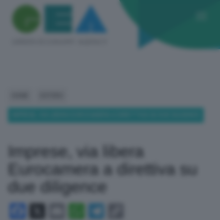
HOME
ESTERO
IMPRESE, VIA LIBERA EUROCAMERA A DIRETTIVA SU DUE DILIGENCE
Imprese, via libera
Eurocamera a direttiva su
due diligence
Facebook
X
Email
WhatsApp
Telegram
Copy