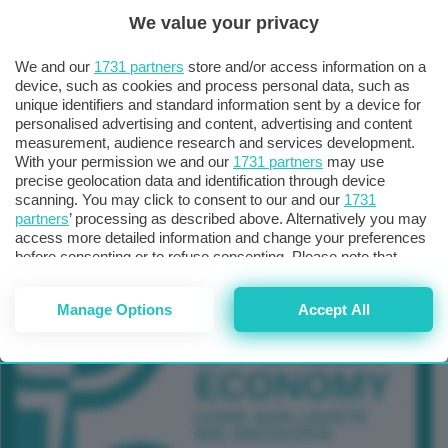
We value your privacy
TUTTI GLI EVENTI CONNACT
We and our
1731 partners
store and/or access information on a
device, such as cookies and process personal data, such as
unique identifiers and standard information sent by a device for
personalised advertising and content, advertising and content
measurement, audience research and services development.
With your permission we and our
1731 partners
may use
precise geolocation data and identification through device
scanning. You may click to consent to our and our
1731
partners
’ processing as described above. Alternatively you may
access more detailed information and change your preferences
before consenting or to refuse consenting. Please note that
some processing of your personal data may not require your
consent, but you have a right to object to such processing. Your
Manage Options
Accept All
preferences will apply to this website only. You can change
your preferences or withdraw your consent at any time by
returning to this site and clicking the
privacy policy
button at the
bottom of the webpage.