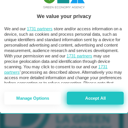
We value your privacy
We and our
1731 partners
store and/or access information on a
device, such as cookies and process personal data, such as
TUTTI GLI EVENTI CONNACT
unique identifiers and standard information sent by a device for
personalised advertising and content, advertising and content
measurement, audience research and services development.
With your permission we and our
1731 partners
may use
precise geolocation data and identification through device
scanning. You may click to consent to our and our
1731
partners
’ processing as described above. Alternatively you may
access more detailed information and change your preferences
before consenting or to refuse consenting. Please note that
some processing of your personal data may not require your
consent, but you have a right to object to such processing. Your
Manage Options
Accept All
preferences will apply to this website only. You can change
your preferences or withdraw your consent at any time by
returning to this site and clicking the
privacy policy
button at the
bottom of the webpage.