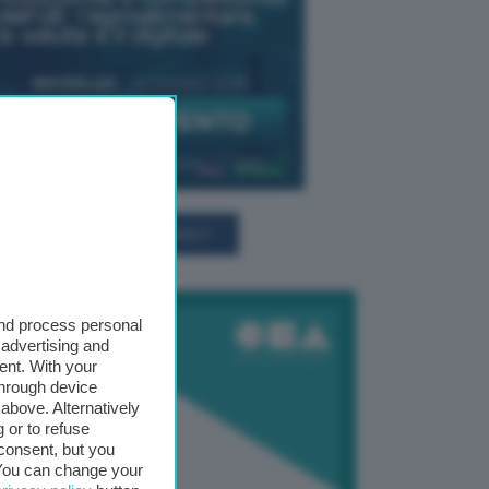
TUTTI GLI EVENTI CONNACT
and process personal
 advertising and
ent. With your
through device
above. Alternatively
 or to refuse
consent, but you
. You can change your