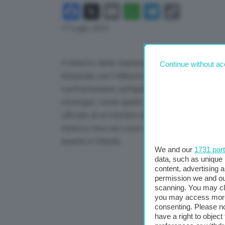
Facebook
X
Email
WhatsApp
Telegram
Copy
Link
17 Luglio 2024
Il ministro delle Imprese e del Made in Italy, Ad
Continue without ac
bilaterale con il Ministro dell’Economia del gove
confronteranno sull’agenda europea in materia di 
strategici, come quello dei semiconduttori e dell
ufficiale di un membro del governo italiano nei P
ministro Urso nel corso della missione incontrerà
basate in Olanda.
We and our
1731 par
data, such as unique 
content, advertising
permission we and o
scanning. You may cl
you may access more 
consenting. Please no
have a right to objec