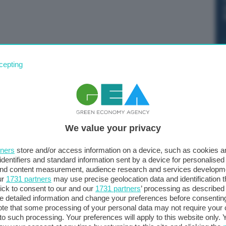
olfo Urso, si recherà oggi a L’Aja, per una riunione
cepting
rno olandese, Dirk Beljaarts. I ministri si
politica industriale e sulle possibili sinergie in settori
’industria della difesa. Quella di Urso è la prima visita
aesi Bassi dopo le recenti elezioni legislative. Il
We value your privacy
 inoltre una serie di aziende italiane e internazionali
tners
store and/or access information on a device, such as cookies 
identifiers and standard information sent by a device for personalised
 and content measurement, audience research and services developm
ur
1731 partners
may use precise geolocation data and identification 
ick to consent to our and our
1731 partners
’ processing as described 
detailed information and change your preferences before consenting
te that some processing of your personal data may not require your 
t to such processing. Your preferences will apply to this website only