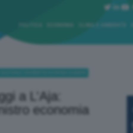
POLITICA
ECONOMIA
CLIMA E AMBIENTE
JA: BILATERALE CON MINISTRO ECONOMIA OLANDESE
ggi a L’Aja:
inistro economia