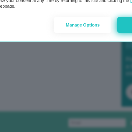
aw your consent at any time by returning to this site and clicking the
webpage.
Manage Options
Po
a 
in