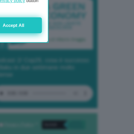
privacy policy
button
Accept All
dcast 2/ Cop29, cosa è successo
Baku in due settimane molto
tense
Privacy Policy
. *