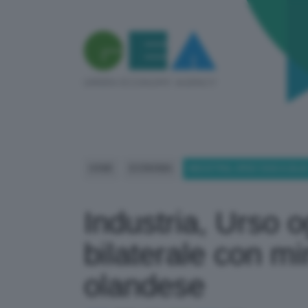
HOME
ECONOMIA
INDUSTRIA, URSO OGGI A L’A
Industria, Urso o
bilaterale con m
olandese