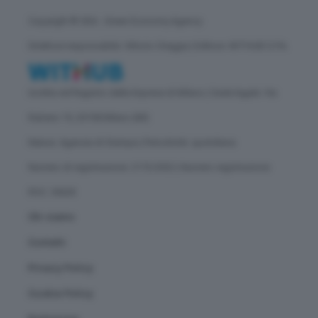
Copyright © GEA - Green Economy Agency
Direttore responsabile: Vittorio Oreggia | Editore: WITHUB S.P.A.
Iscritta nel Registro delle Imprese di Milano | Sede legale: Via
Rubens 19, 20158 Milano (MI)
Natura: Agenzia di Stampa | Periodicità: quotidiana
Numero di registrazione: 2172/2022 | Numero registrazione
ROC: 30628
Chi siamo
Contatti
Privacy Policy
Cookie Policy