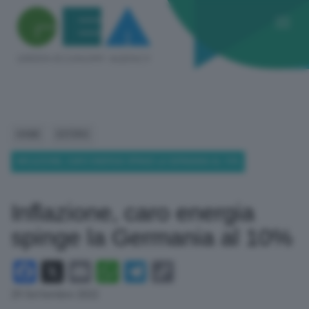
HOME
ESTERO
INFLAZIONE, CARO ENERGIA SPINGE LA GERMANIA AL 10%
Inflazione, caro energia
spinge la Germania al 10%
Facebook
X
Email
WhatsApp
Telegram
Copy
Link
29 Settembre 2022