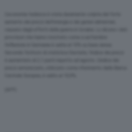
L’economia tedesca è stata duramente colpita dal forte
aumento dei prezzi dell’energia e dei generi alimentari,
causato dagli effetti dalla guerra in Ucraina. Lo dicono i dati
provvisori che hanno mostrato come a settembre
l’inflazione in Germania è salita al 10% su base annua.
Secondo l’istituto di statistica Destatis, l’indice dei prezzi
è aumentato di 2,1 punti rispetto ad agosto. L’indice dei
prezzi armonizzato, utilizzato come riferimento dalla Banca
Centrale Europea, è salito al 10,9%.
(AFP)