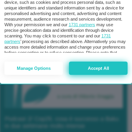
device, such as cookies and process personal data, such as
unique identifiers and standard information sent by a device for
personalised advertising and content, advertising and content
measurement, audience research and services development.
With your permission we and our
1731 partners
may use
precise geolocation data and identification through device
scanning. You may click to consent to our and our
1731
partners
’ processing as described above. Alternatively you may
access more detailed information and change your preferences
before consenting or to refuse consenting. Please note that
some processing of your personal data may not require your
consent, but you have a right to object to such processing. Your
Manage Options
Accept All
preferences will apply to this website only. You can change
your preferences or withdraw your consent at any time by
returning to this site and clicking the
privacy policy
button at the
bottom of the webpage.
Podcast 2/ Cop29, cosa è successo a Baku
in due settimane molto intense