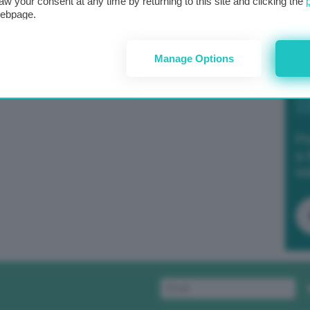
aw your consent at any time by returning to this site and clicking the
webpage.
Manage Options
Po
a 
in