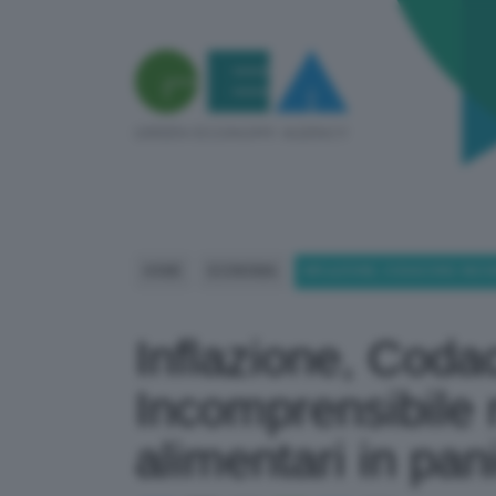
HOME
ECONOMIA
INFLAZIONE, CODACONS: INCO
Inflazione, Coda
Incomprensibile 
alimentari in pani