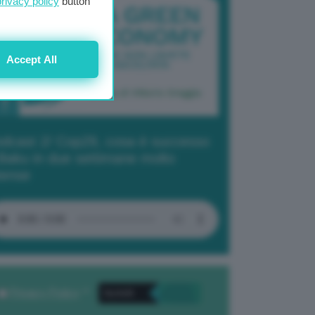
privacy policy
button
Accept All
dcast 2/ Cop29, cosa è successo
Baku in due settimane molto
tense
Privacy Policy
. *