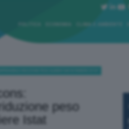
POLITICA
ECONOMIA
CLIMA E AMBIENTE
MPRENSIBILE RIDUZIONE PESO ALIMENTARI IN PANIERE ISTAT
cons:
riduzione peso
ere Istat