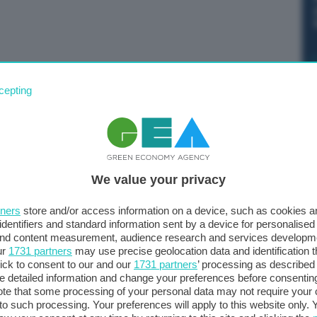
Istat sul paniere dei prezzi 2023, ma lascia perplessi la
cepting
imentare, che come noto risente fortemente
erma il Codacons, commentando l’aggiornamento del
We value your privacy
enti nelle case degli italiani, come le apparecchiature
chiesti come la riparazione degli smartphone e i massaggi
tners
store and/or access information on a device, such as cookies 
 Ciò che non si comprende, però, è la seconda riduzione
identifiers and standard information sent by a device for personalised
 voce ‘Prodotti alimentari e bevande analcoliche’,
 and content measurement, audience research and services developm
ur
1731 partners
may use precise geolocation data and identification 
rezzi e la cui inflazione incide in modo rilevante sui
ick to consent to our and our
1731 partners
’ processing as described 
o a reddito basso”, conclude Rienzi.
detailed information and change your preferences before consenting
te that some processing of your personal data may not require your 
t to such processing. Your preferences will apply to this website only