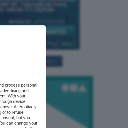
TUTTI GLI EVENTI CONNACT
and process personal
 advertising and
ent. With your
through device
above. Alternatively
 or to refuse
consent, but you
. You can change your