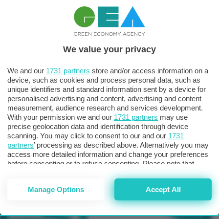
We value your privacy
We and our
1731 partners
store and/or access information on a
device, such as cookies and process personal data, such as
unique identifiers and standard information sent by a device for
personalised advertising and content, advertising and content
TUTTI GLI EVENTI CONNACT
measurement, audience research and services development.
With your permission we and our
1731 partners
may use
precise geolocation data and identification through device
scanning. You may click to consent to our and our
1731
partners
’ processing as described above. Alternatively you may
access more detailed information and change your preferences
before consenting or to refuse consenting. Please note that
some processing of your personal data may not require your
consent, but you have a right to object to such processing. Your
Manage Options
Accept All
preferences will apply to this website only. You can change
your preferences or withdraw your consent at any time by
returning to this site and clicking the
privacy policy
button at the