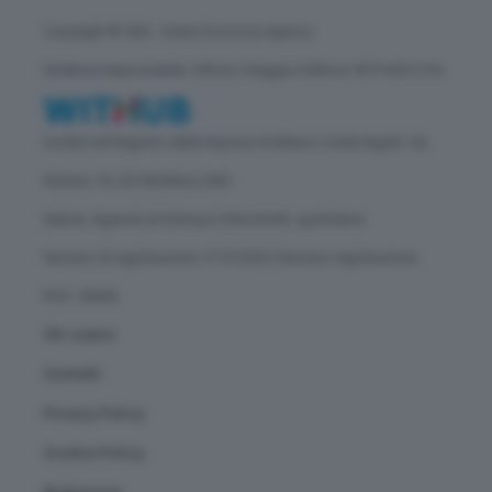
Copyright © GEA - Green Economy Agency
Direttore responsabile: Vittorio Oreggia | Editore: WITHUB S.P.A.
Iscritta nel Registro delle Imprese di Milano | Sede legale: Via
Rubens 19, 20158 Milano (MI)
Natura: Agenzia di Stampa | Periodicità: quotidiana
Numero di registrazione: 2172/2022 | Numero registrazione
ROC: 30628
Chi siamo
Contatti
Privacy Policy
Cookie Policy