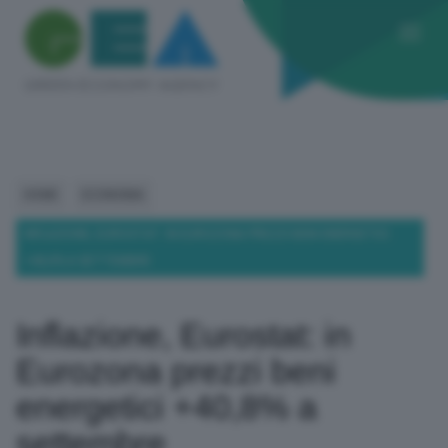
HOME
ECONOMIA
INFLAZIONE, EUROSTAT: IN EUROZONA PREZZI BENI ENERGETICI
+40,8% A SETTEMBRE
Inflazione, Eurostat: in
Eurozona prezzi beni
energetici +40,8% a
settembre