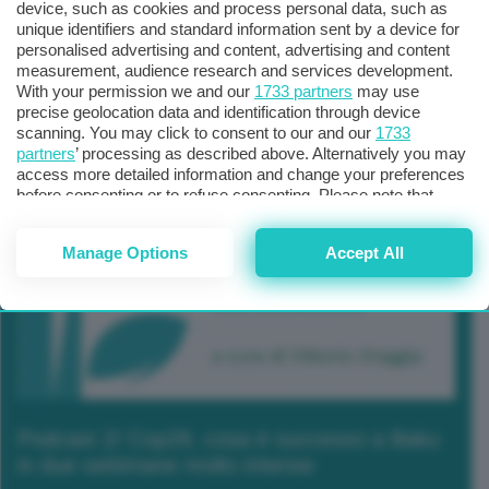
device, such as cookies and process personal data, such as
unique identifiers and standard information sent by a device for
personalised advertising and content, advertising and content
measurement, audience research and services development.
With your permission we and our
1733 partners
may use
precise geolocation data and identification through device
scanning. You may click to consent to our and our
1733
partners
’ processing as described above. Alternatively you may
access more detailed information and change your preferences
before consenting or to refuse consenting. Please note that
some processing of your personal data may not require your
consent, but you have a right to object to such processing. Your
Manage Options
Accept All
preferences will apply to this website only. You can change
your preferences or withdraw your consent at any time by
returning to this site and clicking the
privacy policy
button at the
bottom of the webpage.
Podcast 2/ Cop29, cosa è successo a Baku
in due settimane molto intense