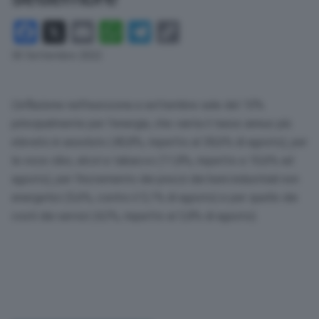
Facebook
X
Email
WhatsApp
Telegram
Copy
Link
30 Settembre 2022
L’inflazione nell’eurozona a settembre sale del 10%
principalmente per l’energia, che vanta il tasso annuo più
elevato in assoluto (40,8%, rispetto al 38,6% di agosto), per
la voce cibo, alcol e tabacco (11,8%, rispetto a 10,6% ad
agosto), per l’incremento dei prezzi dei beni industriali non
energetici (5,6%, contro il 5,1% di agosto) e per quello dei
costi dei servizi (4,3%, rispetto al 3,8% di agosto).