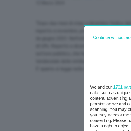
Link
12 Marzo 2024
“Dopo due mesi di stasi, a dicembre l’indice de
rispetto a novembre, proseguendo il percorso di
Continue without ac
da giugno 2023. Nell’ultimo trimestre del 2023
di1,8%. Rispetto a dicembre 2022 l’indice è sa
settore pubblico, che ha registrato una crescit
tendenziale delle retribuzioni contrattuali orarie
E’ quanto si legge nella nota Istat sull’andame
We and our
1731 par
data, such as unique 
content, advertising
permission we and o
scanning. You may cl
you may access more 
consenting. Please no
have a right to objec