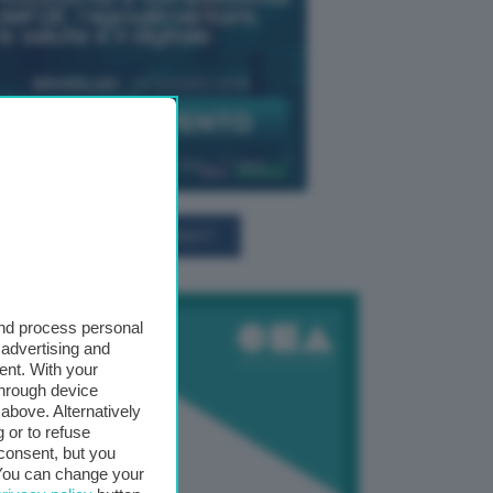
TUTTI GLI EVENTI CONNACT
and process personal
 advertising and
ent. With your
through device
above. Alternatively
 or to refuse
consent, but you
. You can change your