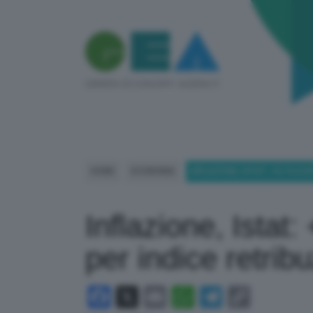
HOME
ECONOMIA
INFLAZIONE, ISTAT: +5,1% A
Inflazione, Istat
per indice retribu
Facebook
X
Email
WhatsApp
Telegram
Copy