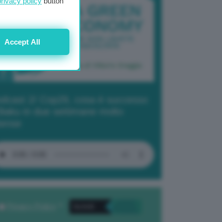
privacy policy
button
Accept All
dcast 2/ Cop29, cosa è successo
Baku in due settimane molto
tense
Privacy Policy
. *