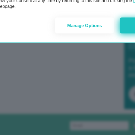
aw your consent at any time by returning to this site and clicking the
webpage.
Manage Options
Po
a 
in