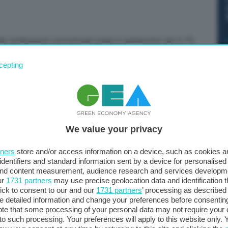
lle retribuzioni contrattuali orarie è aumentato del 5,1%
 parziale recupero dell’inflazione più evidente a partire
cepting
, l’incremento rispetto ai tre mesi precedenti è stato
lito del 7,9%. L’aumento è dovuto soprattutto al
a tendenziale del 22,1%. Nel settore privato, il dato
 è stato pari a 4,5% nell’industria e a 2,4% nei servizi”.
nto dell’economia.
We value your privacy
tners
store and/or access information on a device, such as cookies 
identifiers and standard information sent by a device for personalised
 and content measurement, audience research and services developm
ur
1731 partners
may use precise geolocation data and identification 
ick to consent to our and our
1731 partners
’ processing as described 
detailed information and change your preferences before consenting
te that some processing of your personal data may not require your 
t to such processing. Your preferences will apply to this website only