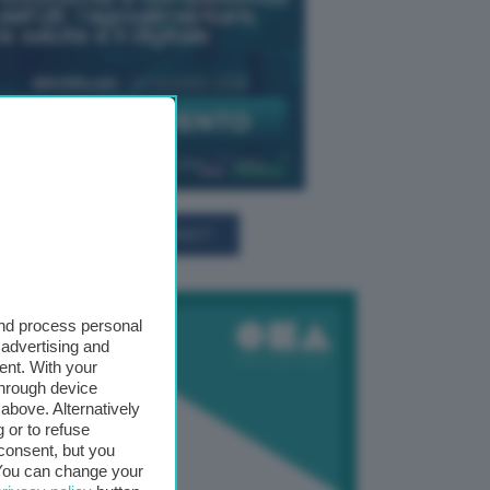
TUTTI GLI EVENTI CONNACT
and process personal
 advertising and
ent. With your
through device
above. Alternatively
 or to refuse
consent, but you
. You can change your