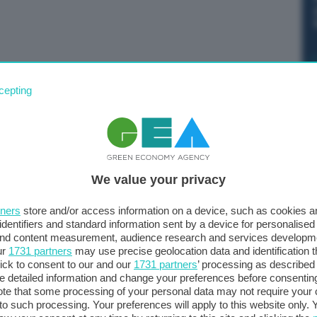
e di agosto 2023 l’indice nazionale dei prezzi al
cepting
do dei tabacchi, registra un aumento dello 0,4% su base
al +5,9% di luglio. ⦁ La decelerazione del tasso di
mento su base tendenziale dei prezzi dei Beni energetici
 ricreativi, culturali e per la cura della persona (da
We value your privacy
 +10,4% a +9,2%), dei Servizi relativi ai trasporti (da
,6%) e, in misura minore, degli Alimentari lavorati (da
tners
store and/or access information on a device, such as cookies 
o in parte compensati da una moderata accelerazione dei
identifiers and standard information sent by a device for personalised
,6% a +4,0%) e dall’attenuarsi della flessione degli
 and content measurement, audience research and services developm
ur
1731 partners
may use precise geolocation data and identification 
ick to consent to our and our
1731 partners
’ processing as described 
detailed information and change your preferences before consenting
te that some processing of your personal data may not require your 
t to such processing. Your preferences will apply to this website only