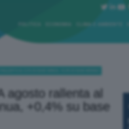
POLITICA
ECONOMIA
CLIMA E AMBIENTE
 RALLENTA AL 5,5% SU BASE ANNUA, +0,4% SU BASE MENSILE
 A agosto rallenta al
nua, +0,4% su base