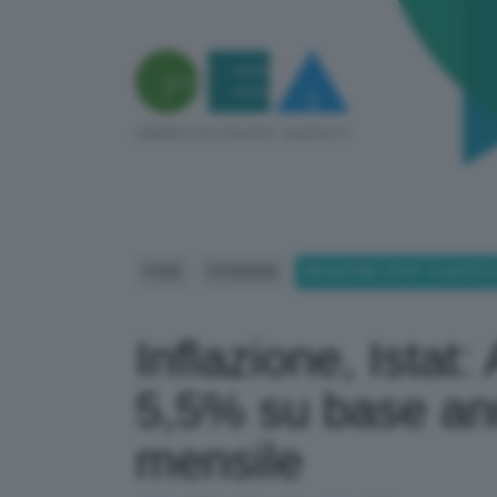
HOME
ECONOMIA
INFLAZIONE, ISTAT: A AGOSTO
Inflazione, Istat:
5,5% su base an
mensile