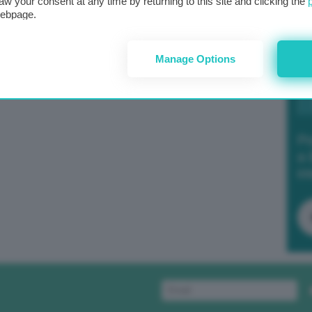
aw your consent at any time by returning to this site and clicking the
webpage.
Manage Options
Po
a 
in