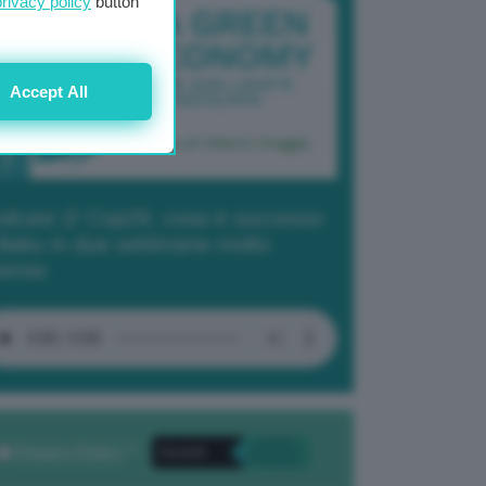
privacy policy
button
Accept All
dcast 2/ Cop29, cosa è successo
Baku in due settimane molto
tense
Privacy Policy
. *