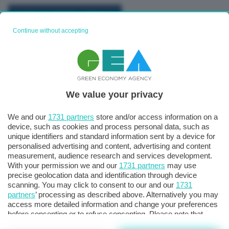
TUTTI GLI EVENTI CONNACT
Continue without accepting
Ti potrebbe interessare anche
We value your privacy
We and our
1731 partners
store and/or access information on a
device, such as cookies and process personal data, such as
unique identifiers and standard information sent by a device for
personalised advertising and content, advertising and content
measurement, audience research and services development.
Inflazione, Istat: Ad agosto prezzi ‘carrello spesa’
With your permission we and our
1731 partners
may use
salgono a +3,5%
precise geolocation data and identification through device
scanning. You may click to consent to our and our
1731
29 Agosto 2025
partners
’ processing as described above. Alternatively you may
access more detailed information and change your preferences
before consenting or to refuse consenting. Please note that
some processing of your personal data may not require your