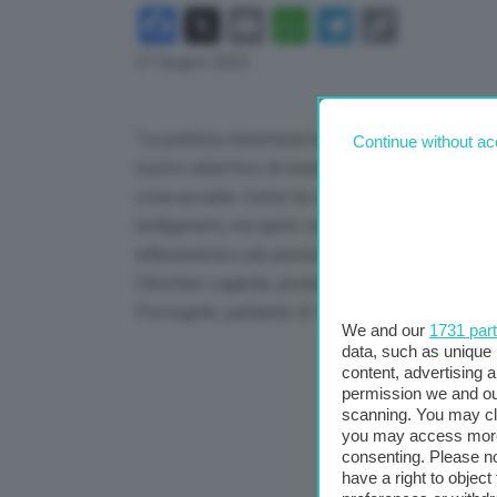
Facebook
X
Email
WhatsApp
Telegram
Copy
Link
27 Giugno 2023
“La politica monetaria ha attualmente un solo o
Continue without ac
nostro obiettivo di medio termine del 2%. E c
cosa accada. Come ha scritto l’autrice Helen Ke
belligeranti, ma spiriti vacillanti’. Abbiamo com
inflazionistico più persistente, non possiamo va
Christine Lagarde, presidente della Bce, è inte
Portogallo, parlando di ‘Stabilizzazione macroe
We and our
1731 par
data, such as unique 
content, advertising
permission we and o
scanning. You may cl
you may access more 
consenting. Please no
have a right to objec