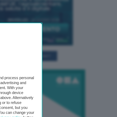
TUTTI GLI EVENTI CONNACT
and process personal
 advertising and
ent. With your
through device
above. Alternatively
 or to refuse
consent, but you
. You can change your