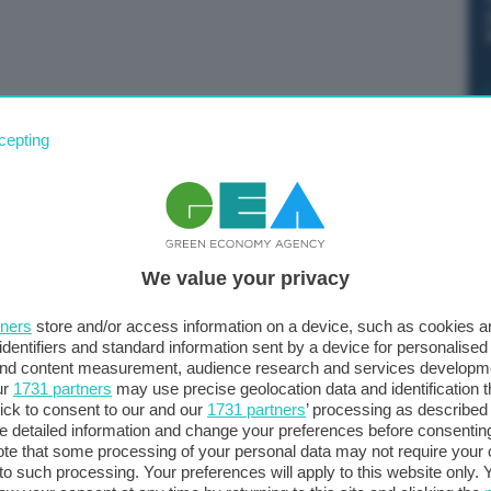
biettivo: riportare tempestivamente l’inflazione al
cepting
i impegniamo a raggiungere questo obiettivo qualunque
ller, ‘i nostri peggiori nemici non sono circostanze
piuto progressi significativi ma, di fronte a un processo
cillare e non possiamo ancora dichiarare vittoria”. Così
We value your privacy
rvenuta al Forum sulle banche centrali 2023 a Sintra, in
conomica in un ambiente di inflazione volatile’.
tners
store and/or access information on a device, such as cookies 
identifiers and standard information sent by a device for personalised
 and content measurement, audience research and services developm
ur
1731 partners
may use precise geolocation data and identification 
ick to consent to our and our
1731 partners
’ processing as described 
detailed information and change your preferences before consenting
te that some processing of your personal data may not require your 
t to such processing. Your preferences will apply to this website only