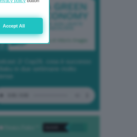
privacy policy
button
Accept All
dcast 2/ Cop29, cosa è successo
Baku in due settimane molto
tense
Privacy Policy
. *