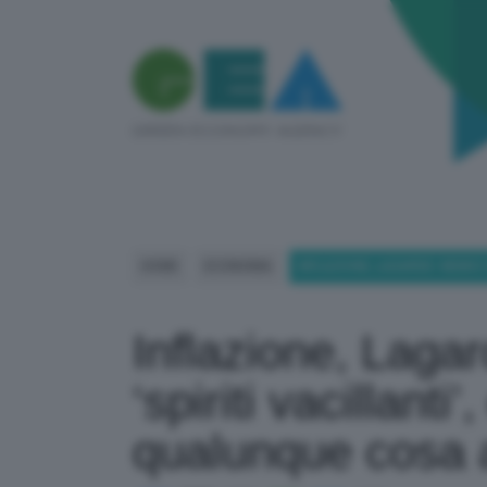
HOME
ECONOMIA
INFLAZIONE, LAGARDE: NEMIC
Inflazione, Laga
‘spiriti vacillanti
qualunque cosa