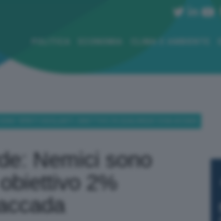
POLITICA
ECONOMIA
CLIMA E AMBIENTE
I SONO ‘SPIRITI VACILLANTI’, OBIETTIVO 2% QUALUNQUE COSA ACCADA
rde: Nemici sono
’, obiettivo 2%
 accada