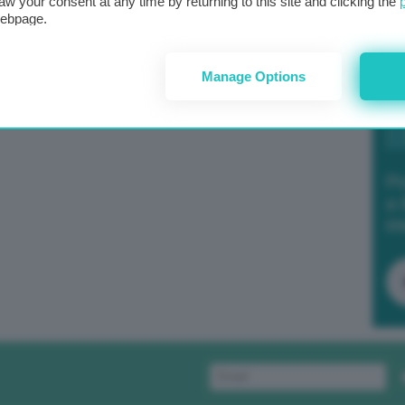
aw your consent at any time by returning to this site and clicking the
webpage.
Manage Options
Po
a 
in