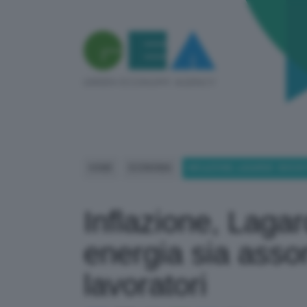
HOME
ECONOMIA
INFLAZIONE, LAGARDE: SHOCK
Inflazione, Laga
energia sia asso
lavoratori