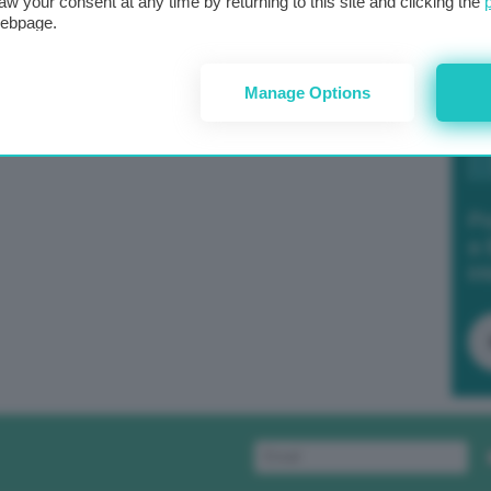
aw your consent at any time by returning to this site and clicking the
webpage.
Manage Options
Po
a 
in