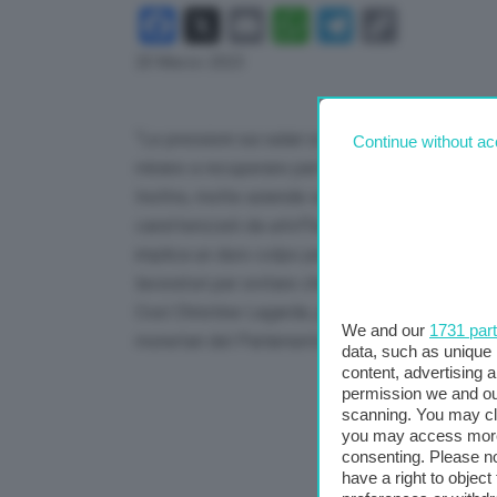
Facebook
X
Email
WhatsApp
Telegram
Copy
Link
20 Marzo 2023
“Le pressioni sui salari si sono rafforzate sulla
Continue without ac
mirano a recuperare parte del potere d’acquist
Inoltre, molte aziende sono state in grado di au
caratterizzati da un’offerta limitata e da una d
implica un duro colpo per l’economia interna, 
lavoratori per evitare che si trasformi in una spi
Così Christine Lagarde, presidente della BCE, 
We and our
1731 par
monetari del Parlamento europeo.
data, such as unique 
content, advertising
permission we and o
scanning. You may cl
you may access more 
consenting. Please no
have a right to objec