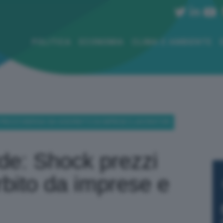
POLITICA
ECONOMIA
CLIMA E AMBIENTE
 PREZZI ENERGIA SIA ASSORBITO DA IMPRESE E LAVORATORI
rde: Shock prezzi
rbito da imprese e