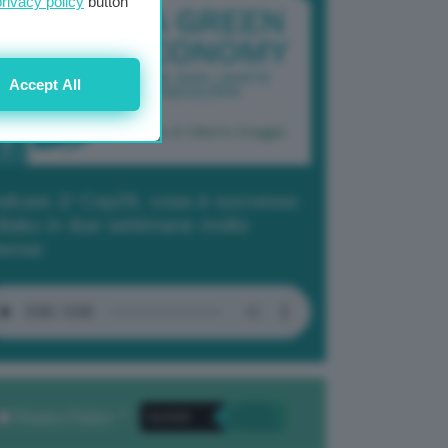
privacy policy
button
Accept All
dcast 2/ Cop29, cosa è successo
Baku in due settimane molto
tense
Privacy Policy
. *