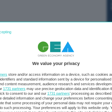
 scia di mercati del lavoro robusti e dipendenti che
cepting
o che hanno perso a causa dell’elevata inflazione.
mentare i propri margini di profitto in settori
omanda in ripresa. Lo shock dei prezzi dell’energia
che dovrebbe essere assorbito sia dalle imprese che dai
We value your privacy
rale di aggiustamenti al rialzo dei prezzi e dei salari”.
in audizione alla Commissione per i problemi economici e
tners
store and/or access information on a device, such as cookies 
identifiers and standard information sent by a device for personalised
 and content measurement, audience research and services developm
ur
1731 partners
may use precise geolocation data and identification 
ick to consent to our and our
1731 partners
’ processing as described 
detailed information and change your preferences before consenting
te that some processing of your personal data may not require your 
t to such processing. Your preferences will apply to this website only