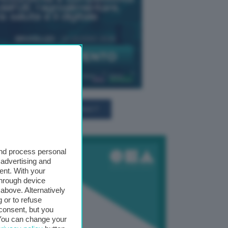
TUTTI GLI EVENTI CONNACT
and process personal
 advertising and
ent. With your
through device
above. Alternatively
 or to refuse
consent, but you
. You can change your