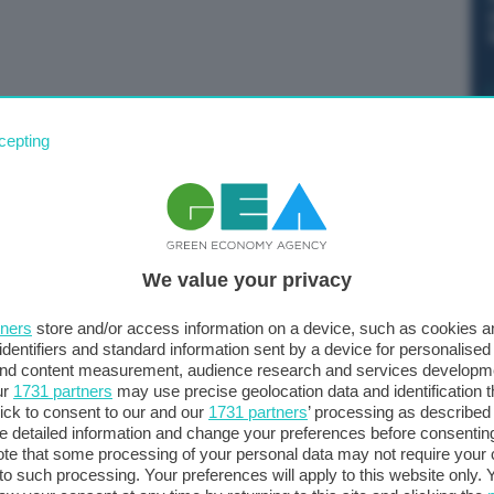
er il quarto mese al 4,98% a giugno, in aumento rispetto
cepting
 di mercato di 4,84%. È stata la lettura più alta in un
so dovuto all’accresciuta incertezza politica.
We value your privacy
tners
store and/or access information on a device, such as cookies 
identifiers and standard information sent by a device for personalised
 and content measurement, audience research and services developm
ur
1731 partners
may use precise geolocation data and identification 
ick to consent to our and our
1731 partners
’ processing as described 
detailed information and change your preferences before consenting
te that some processing of your personal data may not require your 
t to such processing. Your preferences will apply to this website only