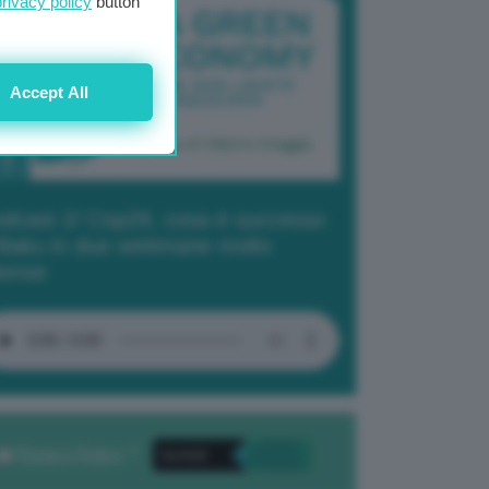
privacy policy
button
Accept All
dcast 2/ Cop29, cosa è successo
Baku in due settimane molto
tense
Privacy Policy
. *