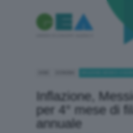
HOME
ECONOMIA
INFLAZIONE, MESSICO: A GIUGN
Inflazione, Mess
per 4° mese di fi
annuale