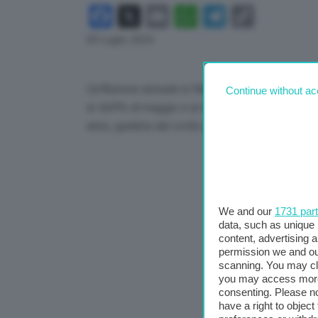
Facebook
X
Email
WhatsApp
Telegram
Copy
Link
09 Luglio 2024
L’inflazione annuale in Messico ha accelerato p
Continue without ac
al 4,69% di maggio e al di sopra delle previsioni
anno, guidata dal crollo post-elettorale del pe
We and our
1731 par
data, such as unique 
content, advertising
permission we and o
scanning. You may cl
you may access more 
consenting. Please no
have a right to objec