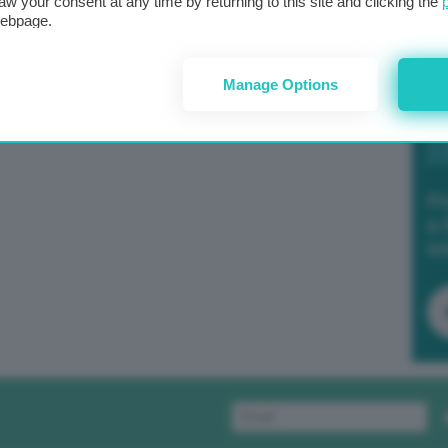
aw your consent at any time by returning to this site and clicking the
webpage.
Manage Options
Po
a 
in