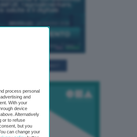
TUTTI GLI EVENTI CONNACT
and process personal
 advertising and
ent. With your
through device
above. Alternatively
 or to refuse
consent, but you
. You can change your