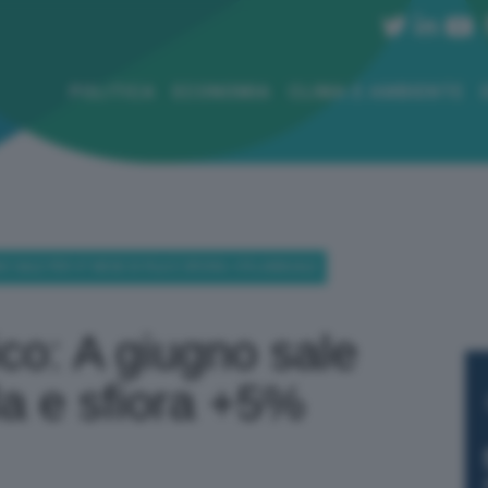
POLITICA
ECONOMIA
CLIMA E AMBIENTE
O SALE PER 4° MESE DI FILA E SFIORA +5% ANNUALE
ico: A giugno sale
la e sfiora +5%