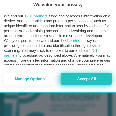
We value your privacy
TUTTI GLI EVENTI CONNACT
We and our
1731 partners
store and/or access information on a
device, such as cookies and process personal data, such as
unique identifiers and standard information sent by a device for
personalised advertising and content, advertising and content
measurement, audience research and services development.
With your permission we and our
1731 partners
may use
precise geolocation data and identification through device
scanning. You may click to consent to our and our
1731
partners
’ processing as described above. Alternatively you may
access more detailed information and change your preferences
before consenting or to refuse consenting. Please note that
some processing of your personal data may not require your
consent, but you have a right to object to such processing. Your
Manage Options
Accept All
preferences will apply to this website only. You can change
your preferences or withdraw your consent at any time by
returning to this site and clicking the
privacy policy
button at the
bottom of the webpage.