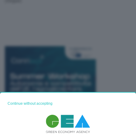
(Segue)
Continue without accepting