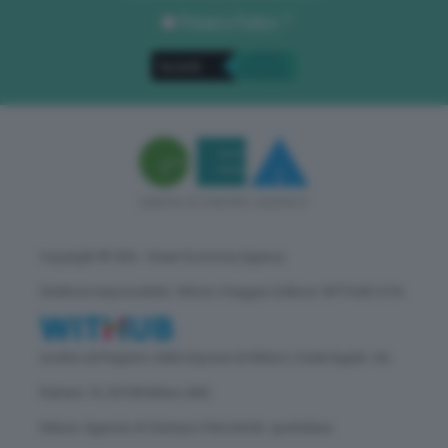
Privacy Policy
. *
Copyright © GEA - Green Economy Agency
Direttore responsabile: Vittorio Oreggia | Editore: WITHUB S.P.A.
Iscritta nel Registro delle Imprese di Milano | Sede legale: Via
Rubens 19, 20158 Milano (MI)
Natura: Agenzia di Stampa | Periodicità: quotidiana