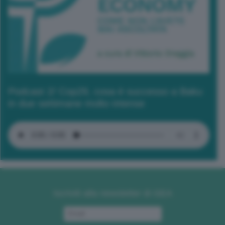
Podcast 2/ Cop29, cosa è successo a Baku
in due settimane molto intense
Iscriviti alla newsletter di GEA