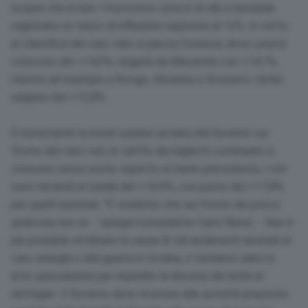
scopre che in ben 14 province i prezzi di cibi e bevande
registrano un tasso di inflazione superiore al 12%. In vetta
al classifica del caro-cibo si piazza Cosenza, dove i prezzi
crescono del +14,3%, seguita da Macerata con +14,1%,
mentre ad esempio a Rovigo, Ravenna e Grosseto i listini
salgono del +12,8%.
E nonostante la moral suasion avviata dal Governo sul
fronte del caro-voli, le tariffe dei biglietti continuano a
crescere senza sosta: rispetto al mese precedente, i voli
sono rincarati in media del +10,9%, con punte del +17,8%
per quelli nazionali. “E‘ evidente che sul fronte dei prezzi
qualcosa non va – spiega il presidente Carlo Rienzi – Non è
più possibile attribuire la causa di tali andamenti anomali al
caro-energia o alla guerra in Ucraina, e temiamo siano in
atto speculazioni per impedire la discesa dei listini al
dettaglio. Il Governo deve ricorrere alle autorità preposte,