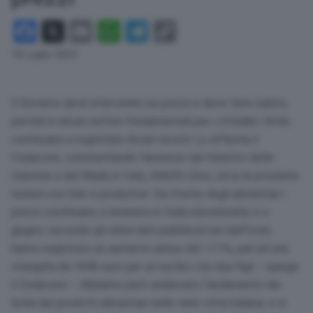
Facebook
X
Email
WhatsApp
Telegram
Copy
Link
18 Luglio 2023
Il Governo deve intervenire sui prezzi e deve farlo subito,
perché in alcuni settori fondamentali per i cittadini i listini
continuano a registrare rincari record. Lo afferma il
Codacons, commentando l’annuncio del ministro delle
Imprese e del Made in Italy, Aldolfo Urso, circa le prossime
riunioni con Gdo e produttori. Sul fronte degli alimentari i
prezzi continuano a rimanere in Italia elevatissimi, e a
giugno, secondo gli ultimi dati pubblicati ieri dall’Istat,
hanno registrato un aumento annuo del +11%, pari ad una
stangata da +846 euro per un nucleo con due figli – spiega
il Codacons – Abbiamo però analizzato l’andamento dei
listini dei prodotti alimentari nelle varie città italiane, e si