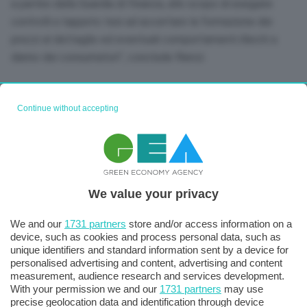
a partire dalla Guardia di Finanza, allo scopo di eseguire
controlli a tappeto tesi ad accertare la formazione dei
prezzi al dettaglio ed eventuali comportamenti illeciti a
danno dei consumatori”, conclude Rienzi.
Continue without accepting
We value your privacy
We and our
1731 partners
store and/or access information on a
device, such as cookies and process personal data, such as
unique identifiers and standard information sent by a device for
personalised advertising and content, advertising and content
measurement, audience research and services development.
With your permission we and our
1731 partners
may use
precise geolocation data and identification through device