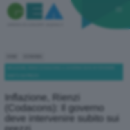
HOME
ECONOMIA
INFLAZIONE, RIENZI (CODACONS): IL GOVERNO DEVE INTERVENIRE
SUBITO SUI PREZZI
Inflazione, Rienzi
(Codacons): Il governo
deve intervenire subito sui
prezzi