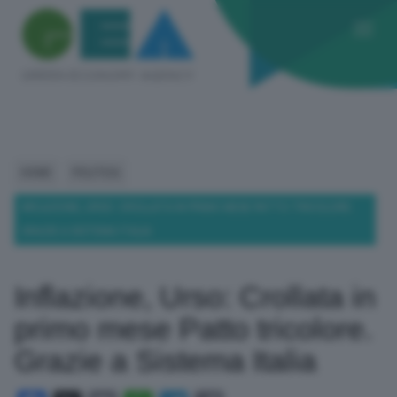
HOME
POLITICA
INFLAZIONE, URSO: CROLLATA IN PRIMO MESE PATTO TRICOLORE.
GRAZIE A SISTEMA ITALIA
Inflazione, Urso: Crollata in
primo mese Patto tricolore.
Grazie a Sistema Italia