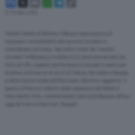
Facebook
X
Email
WhatsApp
Telegram
Copy
Link
31 Ottobre 2023
“Grazie! Grazie al Sistema Italia per questa prova di
coesione e di solidarietà che ha avuto un pieno e
straordinario successo. Nel primo mese del ‘carrello
tricolore’ l’inflazione è crollata di 3,5 punti percentuali, dal
5,3% all’1,8%, migliore performance in Europa! E siamo per
la prima volta ben al di sotto di Francia, Germania e Spagna
e della stessa media dell’Eurozona. Obiettivo raggiunto”. È
quanto afferma il ministro delle Imprese e del Made in
Italy, Adolfo Urso, commentando i dati sull’inflazione diffusi
oggi da Istat ed Eurostat. (Segue)