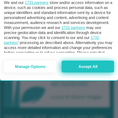
We and our
1731 partners
store and/or access information on a
device, such as cookies and process personal data, such as
unique identifiers and standard information sent by a device for
personalised advertising and content, advertising and content
measurement, audience research and services development.
With your permission we and our
1731 partners
may use
precise geolocation data and identification through device
scanning. You may click to consent to our and our
1731
partners
’ processing as described above. Alternatively you may
access more detailed information and change your preferences
before consenting or to refuse consenting. Please note that
some processing of your personal data may not require your
consent, but you have a right to object to such processing. Your
Manage Options
Accept All
preferences will apply to this website only. You can change
your preferences or withdraw your consent at any time by
returning to this site and clicking the
privacy policy
button at the
bottom of the webpage.
Podcast 2/ Cop29, cosa è successo a Baku