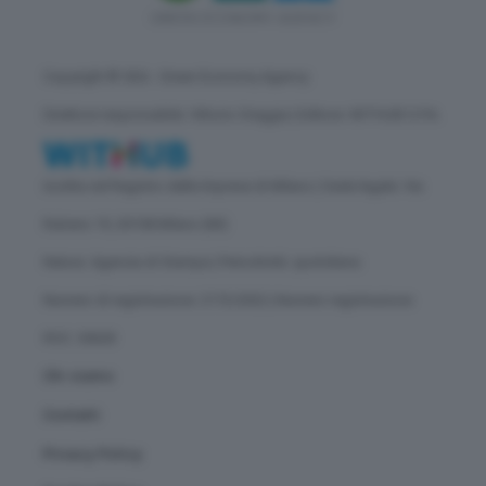
Copyright © GEA - Green Economy Agency
Direttore responsabile: Vittorio Oreggia | Editore: WITHUB S.P.A.
Iscritta nel Registro delle Imprese di Milano | Sede legale: Via
Rubens 19, 20158 Milano (MI)
Natura: Agenzia di Stampa | Periodicità: quotidiana
Numero di registrazione: 2172/2022 | Numero registrazione
ROC: 30628
Chi siamo
Contatti
Privacy Policy