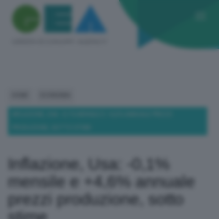
HOME
ECONOMIA
INFLAZIONE, USA: -0,1% MENSILE E +4,6% ANNUALE PREZZI
PRODUZIONE, SOTTO STIME
Inflazione, Usa: -0,1%
mensile e +4,6% annuale
prezzi produzione, sotto
stime