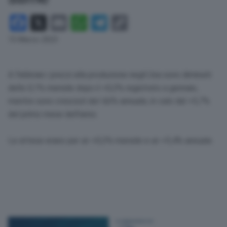
Facebook
X
Email
WhatsApp
Telegram
Copy
Link
15 Marzo 2023
A febbraio i prezzi alla produzione negli Usa sono diminuiti
dello 0,1% mensile dopo il +0,3% registrato a gennaio,
mentre sono cresciuti del 4,6% annuale, in calo dal +5,7%
del primo mese dell’anno.
Le attese erano per un +0,3% mensile e un +5,4% annuale.