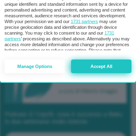
unique identifiers and standard information sent by a device for
personalised advertising and content, advertising and content
measurement, audience research and services development.
With your permission we and our
1731 partners
may use
precise geolocation data and identification through device
scanning. You may click to consent to our and our
1731
partners
’ processing as described above. Alternatively you may
access more detailed information and change your preferences
before consenting or to refuse consenting. Please note that
some processing of your personal data may not require your
consent, but you have a right to object to such processing. Your
Manage Options
Accept All
preferences will apply to this website only. You can change
your preferences or withdraw your consent at any time by
returning to this site and clicking the
privacy policy
button at the
bottom of the webpage.
Podcast 2/ Cop29, cosa è successo a Baku
in due settimane molto intense