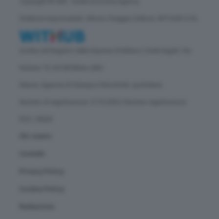
Copyright © GEA - Green Economy Agency
Direttore responsabile: Vittorio Oreggia | Editore: WITHUB S.P.A.
Iscritta nel Registro delle Imprese di Milano | Sede legale: Via
Rubens 19, 20158 Milano (MI)
Natura: Agenzia di Stampa | Periodicità: quotidiana
Numero di registrazione: 2172/2022 | Numero registrazione
ROC: 30628
Chi siamo
Contatti
Privacy Policy
Cookie Policy
Redazione