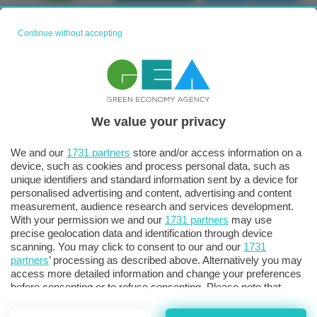
Continue without accepting
Iran, Fao: Regione indiana e Paesi africani più a rischio
con blocco Hormuz-2-
27 Marzo 2026
We value your privacy
We and our
1731 partners
store and/or access information on a
device, such as cookies and process personal data, such as
unique identifiers and standard information sent by a device for
personalised advertising and content, advertising and content
measurement, audience research and services development.
With your permission we and our
1731 partners
may use
precise geolocation data and identification through device
scanning. You may click to consent to our and our
1731
partners
’ processing as described above. Alternatively you may
access more detailed information and change your preferences
Iran, Fao: Regione indiana e Paesi africani più a rischio
before consenting or to refuse consenting. Please note that
some processing of your personal data may not require your
con blocco Hormuz-3-
consent, but you have a right to object to such processing. Your